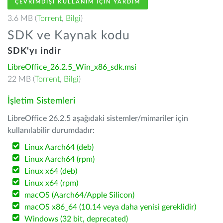
ÇEVRIMDIŞI KULLANIM IÇIN YARDIM
3.6 MB (
Torrent
,
Bilgi
)
SDK ve Kaynak kodu
SDK'yı indir
LibreOffice_26.2.5_Win_x86_sdk.msi
22 MB (
Torrent
,
Bilgi
)
İşletim Sistemleri
LibreOffice 26.2.5 aşağıdaki sistemler/mimariler için
kullanılabilir durumdadır:
Linux Aarch64 (deb)
Linux Aarch64 (rpm)
Linux x64 (deb)
Linux x64 (rpm)
macOS (Aarch64/Apple Silicon)
macOS x86_64 (10.14 veya daha yenisi gereklidir)
Windows (32 bit, deprecated)