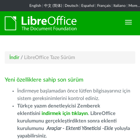
English
|
中文 (简体)
|
Deutsch
|
Español
|
Français
|
Italiano
|
More...
İndir
/
LibreOffice Taze Sürüm
Yeni özelliklere sahip son sürüm
İndirmeye başlamadan önce lütfen bilgisayarınız için
sistem gereksinimlerini kontrol ediniz.
Türkçe yazım denetleyicisi Zemberek
eklentisini
indirmek için tıklayın
. LibreOffice
kurulumunu gerçekleştirdikten sonra eklenti
kurulumunu
Araçlar - Ektenti Yöneticisi -Ekle
yoluyla
yapabilirsiniz.