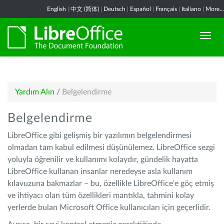
English
|
中文 (简体)
|
Deutsch
|
Español
|
Français
|
Italiano
|
More...
Yardım Alın
/
Belgelendirme
Belgelendirme
LibreOffice gibi gelişmiş bir yazılımın belgelendirmesi
olmadan tam kabul edilmesi düşünülemez. LibreOffice sezgi
yoluyla öğrenilir ve kullanımı kolaydır, gündelik hayatta
LibreOffice kullanan insanlar neredeyse asla kullanım
kılavuzuna bakmazlar – bu, özellikle LibreOffice'e göç etmiş
ve ihtiyacı olan tüm özellikleri mantıkla, tahmini kolay
yerlerde bulan Microsoft Office kullanıcıları için geçerlidir.