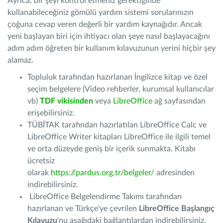
Ayrıca, bir şeyi kontrol etmeniz gerektiğinde
kullanabileceğiniz gömülü yardım sistemi sorularınızın
çoğuna cevap veren değerli bir yardım kaynağıdır. Ancak
yeni başlayan biri için ihtiyacı olan şeye nasıl başlayacağını
adım adım öğreten bir kullanım kılavuzunun yerini hiçbir şey
alamaz.
Topluluk tarafından hazırlanan İngilizce kitap ve özel
seçim belgelere (Video rehberler, kurumsal kullanıcılar
vb)
TDF vikisinden
veya
LibreOffice
ağ sayfasından
erişebilirsiniz.
TÜBİTAK tarafından hazırlatılan LibreOffice Calc ve
LibreOffice Writer kitapları LibreOffice ile ilgili temel
ve orta düzeyde geniş bir içerik sunmakta. Kitabı
ücretsiz
olarak
https://pardus.org.tr/belgeler/
adresinden
indirebilirsiniz.
LibreOffice Belgelendirme Takımı tarafından
hazırlanan ve Türkçe'ye çevrilen
LibreOffice Başlangıç
Kılavuzu
'nu aşağıdaki bağlantılardan indirebilirsiniz.