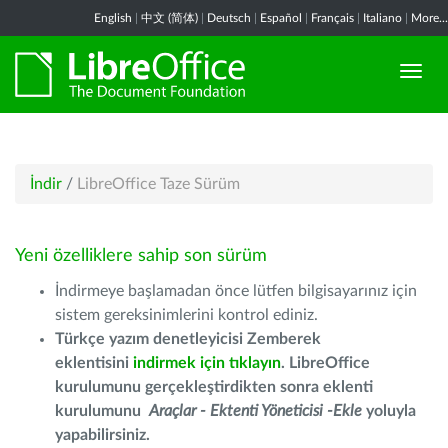
English
|
中文 (简体)
|
Deutsch
|
Español
|
Français
|
Italiano
|
More...
İndir
/
LibreOffice Taze Sürüm
Yeni özelliklere sahip son sürüm
İndirmeye başlamadan önce lütfen bilgisayarınız için
sistem gereksinimlerini kontrol ediniz.
Türkçe yazım denetleyicisi Zemberek
eklentisini
indirmek için tıklayın
. LibreOffice
kurulumunu gerçekleştirdikten sonra eklenti
kurulumunu
Araçlar - Ektenti Yöneticisi -Ekle
yoluyla
yapabilirsiniz.