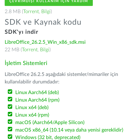
ÇEVRIMDIŞI KULLANIM IÇIN YARDIM
2.8 MB (
Torrent
,
Bilgi
)
SDK ve Kaynak kodu
SDK'yı indir
LibreOffice_26.2.5_Win_x86_sdk.msi
22 MB (
Torrent
,
Bilgi
)
İşletim Sistemleri
LibreOffice 26.2.5 aşağıdaki sistemler/mimariler için
kullanılabilir durumdadır:
Linux Aarch64 (deb)
Linux Aarch64 (rpm)
Linux x64 (deb)
Linux x64 (rpm)
macOS (Aarch64/Apple Silicon)
macOS x86_64 (10.14 veya daha yenisi gereklidir)
Windows (32 bit, deprecated)