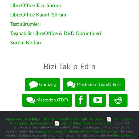
LibreOffice Taze Sürüm
LibreOffice Kararlı Sürüm
Test sürümleri
Taşınabilir LibreOffice & DVD Görüntüleri
Sürüm Notları
Bizi Takip Edin
Our blog
Mastodon (LibreOffice)
Mastodon (TDF)
Impressum (Yasal Bilgi)
|
Datenschutzerklärung (Gizlilik Politikası)
|
Statutes (non-
binding English translation)
-
Satzung (binding German version)
| Copyright
information: Unless otherwise specified, all text and images on this website are
licensed under the
Creative Commons Attribution-Share Alike 3.0 License
. This does
not include the source code of LibreOffice, which is licensed under the
Mozilla Public