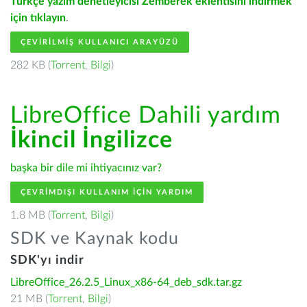
Türkçe yazım denetleyicisi Zemberek eklentisini indirmek
için tıklayın
.
ÇEVIRILMIŞ KULLANICI ARAYÜZÜ
282 KB (
Torrent
,
Bilgi
)
LibreOffice Dahili yardım
İkincil İngilizce
başka bir dile mi ihtiyacınız var?
ÇEVRIMDIŞI KULLANIM IÇIN YARDIM
1.8 MB (
Torrent
,
Bilgi
)
SDK ve Kaynak kodu
SDK'yı indir
LibreOffice_26.2.5_Linux_x86-64_deb_sdk.tar.gz
21 MB (
Torrent
,
Bilgi
)