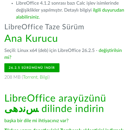
LibreOffice 4.1.2 sonrası bazı Calc işlev isimlerinde
değişiklikler yapılmıştır. Detaylı bilgiyi
ilgili duyurudan
alabilirsiniz.
LibreOffice Taze Sürüm
Ana Kurucu
Seçili: Linux x64 (deb) için LibreOffice 26.2.5 -
değiştirilsin
mi?
26.2.5 SÜRÜMÜNÜ İNDIR
208 MB (
Torrent
,
Bilgi
)
LibreOffice arayüzünü
ﺲﻧﺩھی
dilinde indirin
başka bir dile mi ihtiyacınız var?