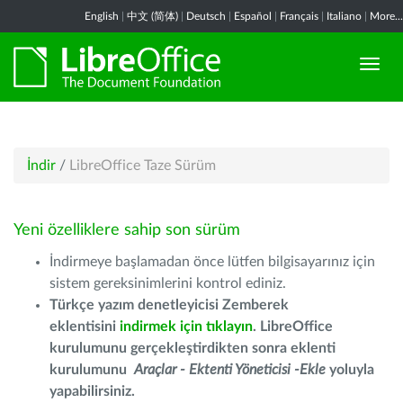
English
|
中文 (简体)
|
Deutsch
|
Español
|
Français
|
Italiano
|
More...
İndir
/
LibreOffice Taze Sürüm
Yeni özelliklere sahip son sürüm
İndirmeye başlamadan önce lütfen bilgisayarınız için
sistem gereksinimlerini kontrol ediniz.
Türkçe yazım denetleyicisi Zemberek
eklentisini
indirmek için tıklayın
. LibreOffice
kurulumunu gerçekleştirdikten sonra eklenti
kurulumunu
Araçlar - Ektenti Yöneticisi -Ekle
yoluyla
yapabilirsiniz.