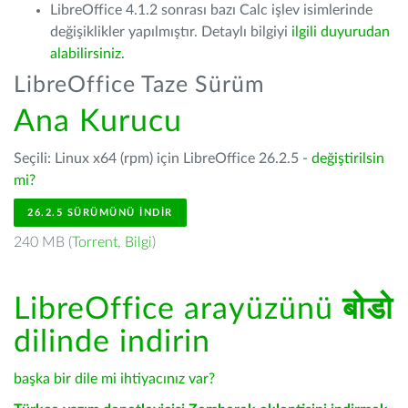
LibreOffice 4.1.2 sonrası bazı Calc işlev isimlerinde
değişiklikler yapılmıştır. Detaylı bilgiyi
ilgili duyurudan
alabilirsiniz.
LibreOffice Taze Sürüm
Ana Kurucu
Seçili: Linux x64 (rpm) için LibreOffice 26.2.5 -
değiştirilsin
mi?
26.2.5 SÜRÜMÜNÜ İNDIR
240 MB (
Torrent
,
Bilgi
)
LibreOffice arayüzünü
बोडो
dilinde indirin
başka bir dile mi ihtiyacınız var?