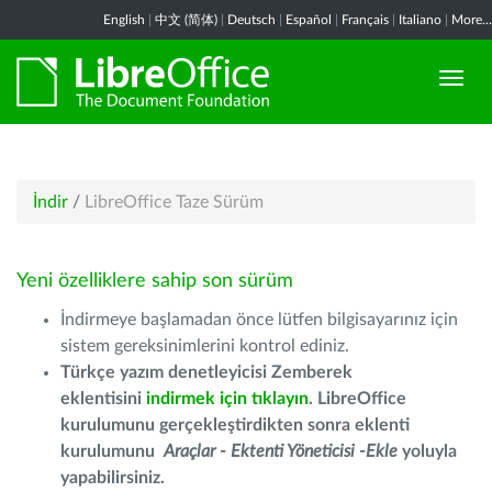
English
|
中文 (简体)
|
Deutsch
|
Español
|
Français
|
Italiano
|
More...
İndir
/
LibreOffice Taze Sürüm
Yeni özelliklere sahip son sürüm
İndirmeye başlamadan önce lütfen bilgisayarınız için
sistem gereksinimlerini kontrol ediniz.
Türkçe yazım denetleyicisi Zemberek
eklentisini
indirmek için tıklayın
. LibreOffice
kurulumunu gerçekleştirdikten sonra eklenti
kurulumunu
Araçlar - Ektenti Yöneticisi -Ekle
yoluyla
yapabilirsiniz.