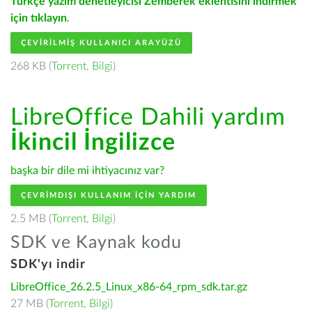
Türkçe yazım denetleyicisi Zemberek eklentisini indirmek
için tıklayın
.
ÇEVIRILMIŞ KULLANICI ARAYÜZÜ
268 KB (
Torrent
,
Bilgi
)
LibreOffice Dahili yardım
İkincil İngilizce
başka bir dile mi ihtiyacınız var?
ÇEVRIMDIŞI KULLANIM IÇIN YARDIM
2.5 MB (
Torrent
,
Bilgi
)
SDK ve Kaynak kodu
SDK'yı indir
LibreOffice_26.2.5_Linux_x86-64_rpm_sdk.tar.gz
27 MB (
Torrent
,
Bilgi
)