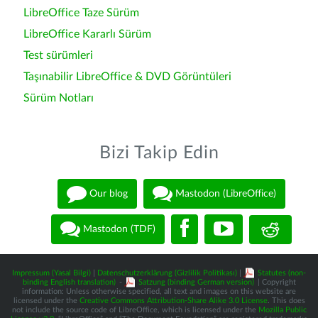
LibreOffice Taze Sürüm
LibreOffice Kararlı Sürüm
Test sürümleri
Taşınabilir LibreOffice & DVD Görüntüleri
Sürüm Notları
Bizi Takip Edin
Our blog
Mastodon (LibreOffice)
Mastodon (TDF)
Impressum (Yasal Bilgi)
|
Datenschutzerklärung (Gizlilik Politikası)
|
Statutes (non-
binding English translation)
-
Satzung (binding German version)
| Copyright
information: Unless otherwise specified, all text and images on this website are
licensed under the
Creative Commons Attribution-Share Alike 3.0 License
. This does
not include the source code of LibreOffice, which is licensed under the
Mozilla Public