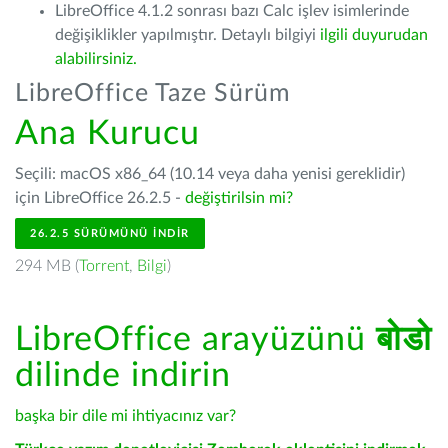
LibreOffice 4.1.2 sonrası bazı Calc işlev isimlerinde
değişiklikler yapılmıştır. Detaylı bilgiyi
ilgili duyurudan
alabilirsiniz.
LibreOffice Taze Sürüm
Ana Kurucu
Seçili: macOS x86_64 (10.14 veya daha yenisi gereklidir)
için LibreOffice 26.2.5 -
değiştirilsin mi?
26.2.5 SÜRÜMÜNÜ İNDIR
294 MB (
Torrent
,
Bilgi
)
LibreOffice arayüzünü
बोडो
dilinde indirin
başka bir dile mi ihtiyacınız var?