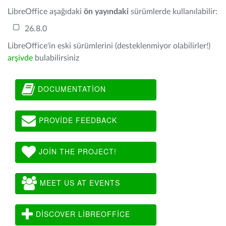
LibreOffice aşağıdaki
ön yayındaki
sürümlerde kullanılabilir:
26.8.0
LibreOffice'in eski sürümlerini (desteklenmiyor olabilirler!)
arşivde
bulabilirsiniz
DOCUMENTATION
PROVIDE FEEDBACK
JOIN THE PROJECT!
MEET US AT EVENTS
DISCOVER LIBREOFFICE