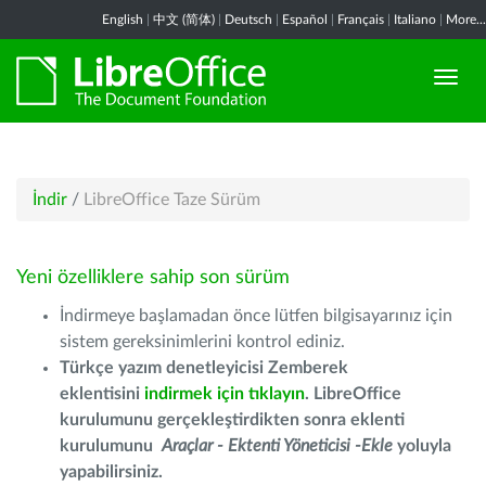
English
|
中文 (简体)
|
Deutsch
|
Español
|
Français
|
Italiano
|
More...
İndir
/
LibreOffice Taze Sürüm
Yeni özelliklere sahip son sürüm
İndirmeye başlamadan önce lütfen bilgisayarınız için
sistem gereksinimlerini kontrol ediniz.
Türkçe yazım denetleyicisi Zemberek
eklentisini
indirmek için tıklayın
. LibreOffice
kurulumunu gerçekleştirdikten sonra eklenti
kurulumunu
Araçlar - Ektenti Yöneticisi -Ekle
yoluyla
yapabilirsiniz.