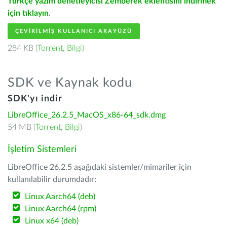
Türkçe yazım denetleyicisi Zemberek eklentisini indirmek
için tıklayın
.
ÇEVIRILMIŞ KULLANICI ARAYÜZÜ
284 KB (
Torrent
,
Bilgi
)
SDK ve Kaynak kodu
SDK'yı indir
LibreOffice_26.2.5_MacOS_x86-64_sdk.dmg
54 MB (
Torrent
,
Bilgi
)
İşletim Sistemleri
LibreOffice 26.2.5 aşağıdaki sistemler/mimariler için
kullanılabilir durumdadır:
Linux Aarch64 (deb)
Linux Aarch64 (rpm)
Linux x64 (deb)