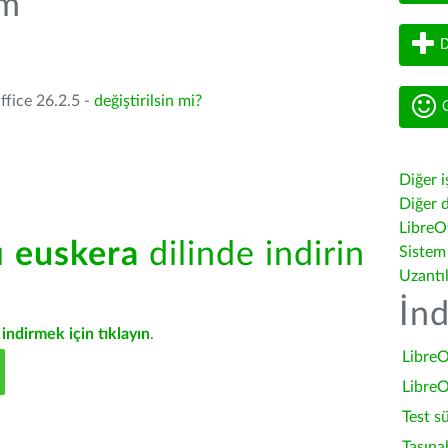
üm
D
ffice 26.2.5 -
değiştirilsin mi?
G
Diğer i
Diğer d
LibreOf
ü
euskera
dilinde indirin
Sistem
Uzantı
İnd
indirmek için tıklayın
.
LibreO
LibreO
Test s
Taşına