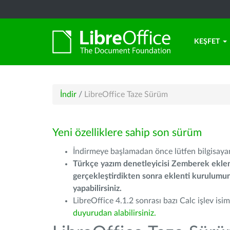
KEŞFET
İndir
/
LibreOffice Taze Sürüm
Yeni özelliklere sahip son sürüm
İndirmeye başlamadan önce lütfen bilgisayarı
Türkçe yazım denetleyicisi Zemberek eklen
gerçekleştirdikten sonra eklenti kurulum
yapabilirsiniz.
LibreOffice 4.1.2 sonrası bazı Calc işlev isiml
duyurudan alabilirsiniz.