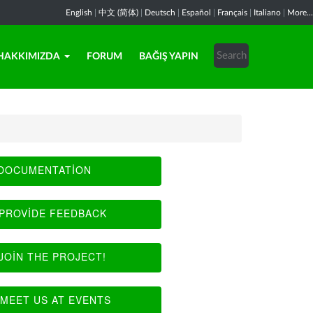
English
|
中文 (简体)
|
Deutsch
|
Español
|
Français
|
Italiano
|
More...
HAKKIMIZDA
FORUM
BAĞIŞ YAPIN
DOCUMENTATION
PROVIDE FEEDBACK
JOIN THE PROJECT!
MEET US AT EVENTS