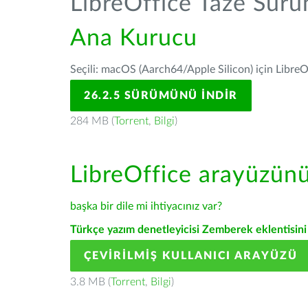
LibreOffice Taze Sür
Ana Kurucu
Seçili: macOS (Aarch64/Apple Silicon) için LibreO
26.2.5 SÜRÜMÜNÜ İNDIR
284 MB (
Torrent
,
Bilgi
)
LibreOffice arayüzün
başka bir dile mi ihtiyacınız var?
Türkçe yazım denetleyicisi Zemberek eklentisini 
ÇEVIRILMIŞ KULLANICI ARAYÜZÜ
3.8 MB (
Torrent
,
Bilgi
)