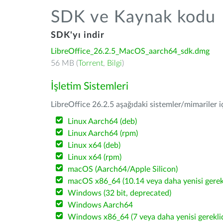
SDK ve Kaynak kodu
SDK'yı indir
LibreOffice_26.2.5_MacOS_aarch64_sdk.dmg
56 MB (
Torrent
,
Bilgi
)
İşletim Sistemleri
LibreOffice 26.2.5 aşağıdaki sistemler/mimariler iç
Linux Aarch64 (deb)
Linux Aarch64 (rpm)
Linux x64 (deb)
Linux x64 (rpm)
macOS (Aarch64/Apple Silicon)
macOS x86_64 (10.14 veya daha yenisi gerekl
Windows (32 bit, deprecated)
Windows Aarch64
Windows x86_64 (7 veya daha yenisi gereklid