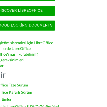
ISCOVER LIBREOFFICE
OOD LOOKING DOCUMENTS
şletim sistemleri için LibreOffice
illerde LibreOffice
fice'i nasıl kurabilirim?
 gereksinimleri
lar
ir
ffice Taze Sürüm
ffice Kararlı Sürüm
ürümleri
bilir LibreOffice & DVD Görüntüleri