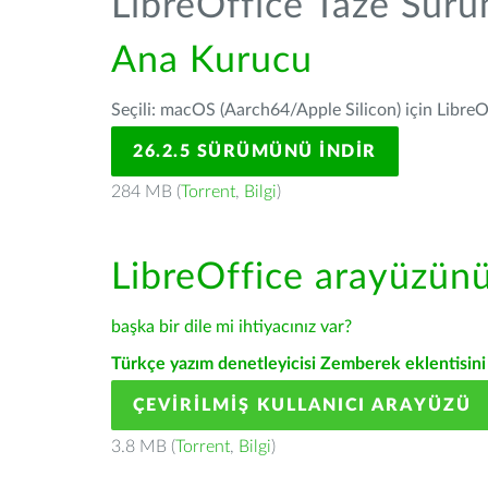
LibreOffice Taze Sür
Ana Kurucu
Seçili: macOS (Aarch64/Apple Silicon) için LibreO
26.2.5 SÜRÜMÜNÜ İNDIR
284 MB (
Torrent
,
Bilgi
)
LibreOffice arayüzün
başka bir dile mi ihtiyacınız var?
Türkçe yazım denetleyicisi Zemberek eklentisini 
ÇEVIRILMIŞ KULLANICI ARAYÜZÜ
3.8 MB (
Torrent
,
Bilgi
)