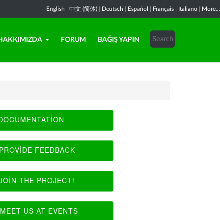
English
|
中文 (简体)
|
Deutsch
|
Español
|
Français
|
Italiano
|
More...
HAKKIMIZDA
FORUM
BAĞIŞ YAPIN
DOCUMENTATION
PROVIDE FEEDBACK
JOIN THE PROJECT!
MEET US AT EVENTS