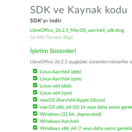
SDK ve Kaynak kodu
SDK'yı indir
LibreOffice_26.2.5_MacOS_aarch64_sdk.dmg
56 MB (
Torrent
,
Bilgi
)
İşletim Sistemleri
LibreOffice 26.2.5 aşağıdaki sistemler/mimariler iç
Linux Aarch64 (deb)
Linux Aarch64 (rpm)
Linux x64 (deb)
Linux x64 (rpm)
macOS (Aarch64/Apple Silicon)
macOS x86_64 (10.14 veya daha yenisi gerekl
Windows (32 bit, deprecated)
Windows Aarch64
Windows x86_64 (7 veya daha yenisi gereklid