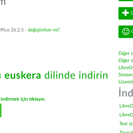
üm
D
ffice 26.2.5 -
değiştirilsin mi?
G
Diğer i
Diğer d
LibreOf
ü
euskera
dilinde indirin
Sistem
Uzantı
İnd
indirmek için tıklayın
.
LibreO
LibreO
Test s
Taşına