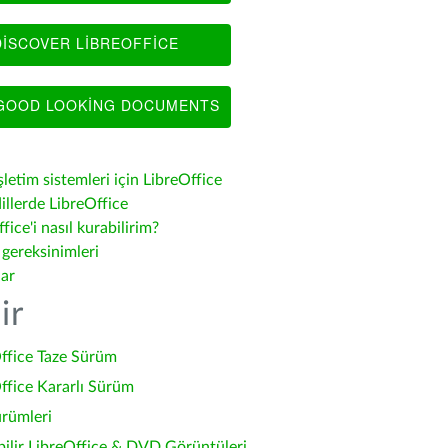
ISCOVER LIBREOFFICE
OOD LOOKING DOCUMENTS
şletim sistemleri için LibreOffice
illerde LibreOffice
fice'i nasıl kurabilirim?
 gereksinimleri
lar
ir
ffice Taze Sürüm
ffice Kararlı Sürüm
ürümleri
bilir LibreOffice & DVD Görüntüleri