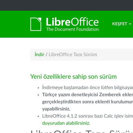
KEŞFET
İndir
/
LibreOffice Taze Sürüm
Yeni özelliklere sahip son sürüm
İndirmeye başlamadan önce lütfen bilgisayarı
Türkçe yazım denetleyicisi Zemberek eklen
gerçekleştirdikten sonra eklenti kurulum
yapabilirsiniz.
LibreOffice 4.1.2 sonrası bazı Calc işlev isiml
duyurudan alabilirsiniz.