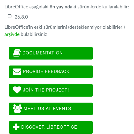
LibreOffice aşağıdaki
ön yayındaki
sürümlerde kullanılabilir:
26.8.0
LibreOffice'in eski sürümlerini (desteklenmiyor olabilirler!)
arşivde
bulabilirsiniz
DOCUMENTATION
PROVIDE FEEDBACK
JOIN THE PROJECT!
MEET US AT EVENTS
DISCOVER LIBREOFFICE