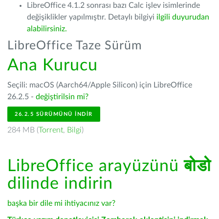
LibreOffice 4.1.2 sonrası bazı Calc işlev isimlerinde
değişiklikler yapılmıştır. Detaylı bilgiyi
ilgili duyurudan
alabilirsiniz.
LibreOffice Taze Sürüm
Ana Kurucu
Seçili: macOS (Aarch64/Apple Silicon) için LibreOffice
26.2.5 -
değiştirilsin mi?
26.2.5 SÜRÜMÜNÜ İNDIR
284 MB (
Torrent
,
Bilgi
)
LibreOffice arayüzünü
बोडो
dilinde indirin
başka bir dile mi ihtiyacınız var?