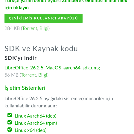
Türkçe yazım denetleyicisi Zemberek eklentisini indirmek
için tıklayın
.
ÇEVIRILMIŞ KULLANICI ARAYÜZÜ
284 KB (
Torrent
,
Bilgi
)
SDK ve Kaynak kodu
SDK'yı indir
LibreOffice_26.2.5_MacOS_aarch64_sdk.dmg
56 MB (
Torrent
,
Bilgi
)
İşletim Sistemleri
LibreOffice 26.2.5 aşağıdaki sistemler/mimariler için
kullanılabilir durumdadır:
Linux Aarch64 (deb)
Linux Aarch64 (rpm)
Linux x64 (deb)