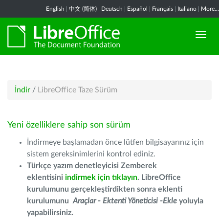
English
|
中文 (简体)
|
Deutsch
|
Español
|
Français
|
Italiano
|
More...
İndir
/
LibreOffice Taze Sürüm
Yeni özelliklere sahip son sürüm
İndirmeye başlamadan önce lütfen bilgisayarınız için
sistem gereksinimlerini kontrol ediniz.
Türkçe yazım denetleyicisi Zemberek
eklentisini
indirmek için tıklayın
. LibreOffice
kurulumunu gerçekleştirdikten sonra eklenti
kurulumunu
Araçlar - Ektenti Yöneticisi -Ekle
yoluyla
yapabilirsiniz.