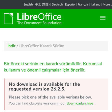
English
|
中文 (简体)
|
Deutsch
|
Español
|
Français
|
Italiano
|
More...
İndir
/
LibreOffice Kararlı Sürüm
Bir önceki serinin en kararlı sürümüdür. Kurumsal
kullanım ve önemli çalışmalar için önerilir.
No download is available for the
requested version 26.2.5.
Please pick one of the available verions below.
You can find obsolete versions in our
downloadarchive