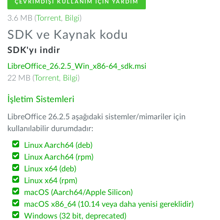
ÇEVRIMDIŞI KULLANIM IÇIN YARDIM
3.6 MB (
Torrent
,
Bilgi
)
SDK ve Kaynak kodu
SDK'yı indir
LibreOffice_26.2.5_Win_x86-64_sdk.msi
22 MB (
Torrent
,
Bilgi
)
İşletim Sistemleri
LibreOffice 26.2.5 aşağıdaki sistemler/mimariler için
kullanılabilir durumdadır:
Linux Aarch64 (deb)
Linux Aarch64 (rpm)
Linux x64 (deb)
Linux x64 (rpm)
macOS (Aarch64/Apple Silicon)
macOS x86_64 (10.14 veya daha yenisi gereklidir)
Windows (32 bit, deprecated)