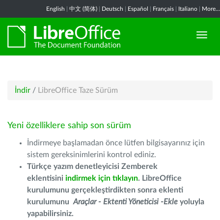
English
|
中文 (简体)
|
Deutsch
|
Español
|
Français
|
Italiano
|
More...
İndir
/
LibreOffice Taze Sürüm
Yeni özelliklere sahip son sürüm
İndirmeye başlamadan önce lütfen bilgisayarınız için
sistem gereksinimlerini kontrol ediniz.
Türkçe yazım denetleyicisi Zemberek
eklentisini
indirmek için tıklayın
. LibreOffice
kurulumunu gerçekleştirdikten sonra eklenti
kurulumunu
Araçlar - Ektenti Yöneticisi -Ekle
yoluyla
yapabilirsiniz.