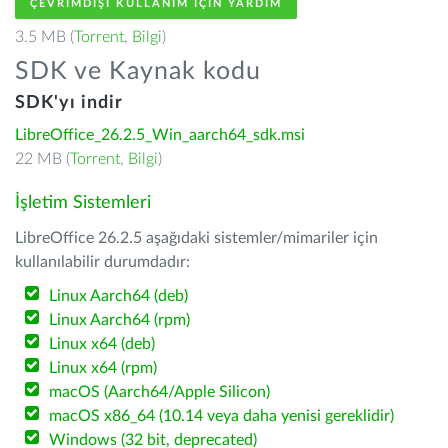
ÇEVRIMDIŞI KULLANIM IÇIN YARDIM
3.5 MB (
Torrent
,
Bilgi
)
SDK ve Kaynak kodu
SDK'yı indir
LibreOffice_26.2.5_Win_aarch64_sdk.msi
22 MB (
Torrent
,
Bilgi
)
İşletim Sistemleri
LibreOffice 26.2.5 aşağıdaki sistemler/mimariler için
kullanılabilir durumdadır:
Linux Aarch64 (deb)
Linux Aarch64 (rpm)
Linux x64 (deb)
Linux x64 (rpm)
macOS (Aarch64/Apple Silicon)
macOS x86_64 (10.14 veya daha yenisi gereklidir)
Windows (32 bit, deprecated)