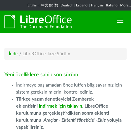
English
|
中文 (简体)
|
Deutsch
|
Español
|
Français
|
Italiano
|
More...
İndir
/
LibreOffice Taze Sürüm
Yeni özelliklere sahip son sürüm
İndirmeye başlamadan önce lütfen bilgisayarınız için
sistem gereksinimlerini kontrol ediniz.
Türkçe yazım denetleyicisi Zemberek
eklentisini
indirmek için tıklayın
. LibreOffice
kurulumunu gerçekleştirdikten sonra eklenti
kurulumunu
Araçlar - Ektenti Yöneticisi -Ekle
yoluyla
yapabilirsiniz.