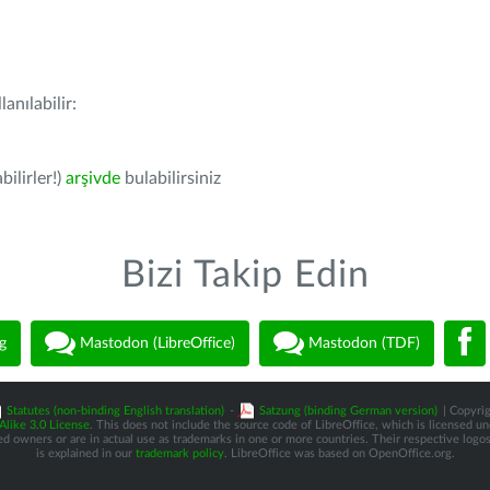
anılabilir:
bilirler!)
arşivde
bulabilirsiniz
Bizi Takip Edin
g
Mastodon (LibreOffice)
Mastodon (TDF)
Statutes (non-binding English translation)
-
Satzung (binding German version)
| Copyrig
like 3.0 License
. This does not include the source code of LibreOffice, which is licensed u
d owners or are in actual use as trademarks in one or more countries. Their respective logos 
is explained in our
trademark policy
. LibreOffice was based on OpenOffice.org.