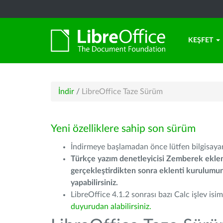
KEŞFET
İndir
/
LibreOffice Taze Sürüm
Yeni özelliklere sahip son sürüm
İndirmeye başlamadan önce lütfen bilgisayarı
Türkçe yazım denetleyicisi Zemberek eklen
gerçekleştirdikten sonra eklenti kurulum
yapabilirsiniz.
LibreOffice 4.1.2 sonrası bazı Calc işlev isiml
duyurudan alabilirsiniz.