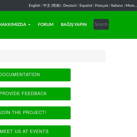
English
|
中文 (简体)
|
Deutsch
|
Español
|
Français
|
Italiano
|
More...
HAKKIMIZDA
FORUM
BAĞIŞ YAPIN
DOCUMENTATION
PROVIDE FEEDBACK
JOIN THE PROJECT!
MEET US AT EVENTS