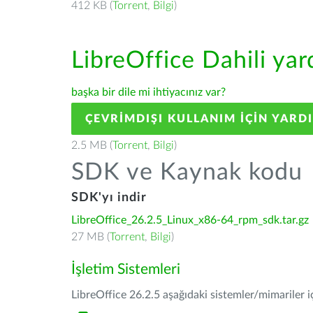
412 KB (
Torrent
,
Bilgi
)
LibreOffice Dahili ya
başka bir dile mi ihtiyacınız var?
ÇEVRIMDIŞI KULLANIM IÇIN YARD
2.5 MB (
Torrent
,
Bilgi
)
SDK ve Kaynak kodu
SDK'yı indir
LibreOffice_26.2.5_Linux_x86-64_rpm_sdk.tar.gz
27 MB (
Torrent
,
Bilgi
)
İşletim Sistemleri
LibreOffice 26.2.5 aşağıdaki sistemler/mimariler iç