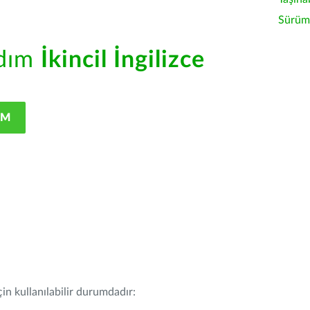
Sürüm 
rdım
İkincil İngilizce
IM
in kullanılabilir durumdadır: