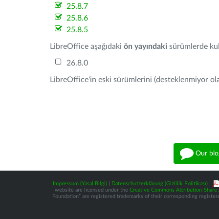
25.8.7
25.8.6
25.8.5
LibreOffice aşağıdaki
ön yayındaki
sürümlerde kull
26.8.0
LibreOffice'in eski sürümlerini (desteklenmiyor ola
Our blo
Impressum (Yasal Bilgi)
|
Datenschutzerklärung (Gizlilik Politikası)
|
website are licensed under the
Creative Commons Attribution-Share A
Foundation” are registered trademarks of their corresponding registere