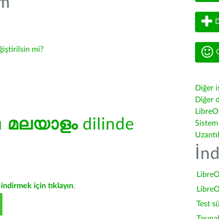
üm
D
ğiştirilsin mi?
G
Diğer i
Diğer d
LibreOf
ü
മലയാളം
dilinde
Sistem
Uzantı
İnd
LibreO
indirmek için tıklayın
.
LibreO
Test s
Taşına