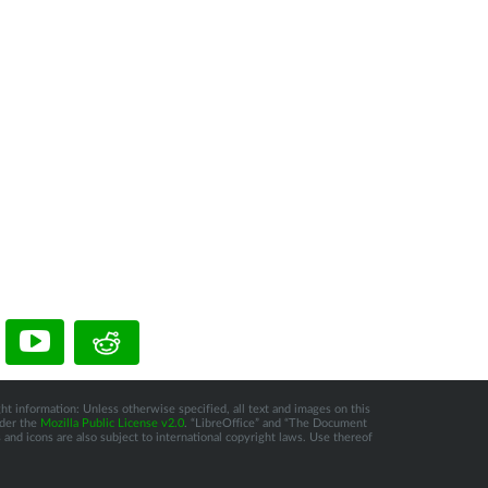
ht information: Unless otherwise specified, all text and images on this
nder the
Mozilla Public License v2.0
. “LibreOffice” and “The Document
and icons are also subject to international copyright laws. Use thereof