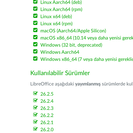
Linux Aarch64 (deb)
Linux Aarch64 (rpm)
Linux x64 (deb)
Linux x64 (rpm)
macOS (Aarch64/Apple Silicon)
macOS x86_64 (10.14 veya daha yenisi gerekl
Windows (32 bit, deprecated)
Windows Aarch64
Windows x86_64 (7 veya daha yenisi gereklid
Kullanılabilir Sürümler
LibreOffice aşağıdaki
yayımlanmış
sürümlerde kulla
26.2.5
26.2.4
26.2.3
26.2.2
26.2.1
26.2.0