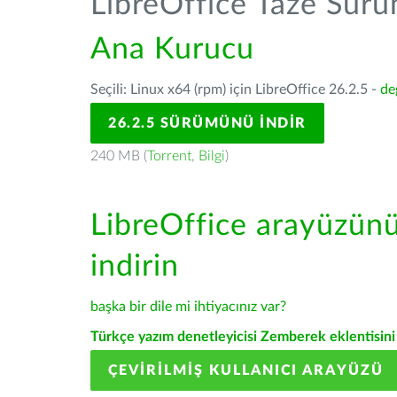
LibreOffice Taze Sür
Ana Kurucu
Seçili: Linux x64 (rpm) için LibreOffice 26.2.5 -
de
26.2.5 SÜRÜMÜNÜ İNDIR
240 MB (
Torrent
,
Bilgi
)
LibreOffice arayüzün
indirin
başka bir dile mi ihtiyacınız var?
Türkçe yazım denetleyicisi Zemberek eklentisini 
ÇEVIRILMIŞ KULLANICI ARAYÜZÜ