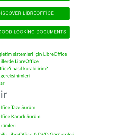
ISCOVER LIBREOFFICE
OOD LOOKING DOCUMENTS
şletim sistemleri için LibreOffice
illerde LibreOffice
fice'i nasıl kurabilirim?
 gereksinimleri
lar
ir
ffice Taze Sürüm
ffice Kararlı Sürüm
ürümleri
bilir LibreOffice & DVD Görüntüleri