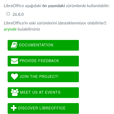
LibreOffice aşağıdaki
ön yayındaki
sürümlerde kullanılabilir:
26.8.0
LibreOffice'in eski sürümlerini (desteklenmiyor olabilirler!)
arşivde
bulabilirsiniz
DOCUMENTATION
PROVIDE FEEDBACK
JOIN THE PROJECT!
MEET US AT EVENTS
DISCOVER LIBREOFFICE