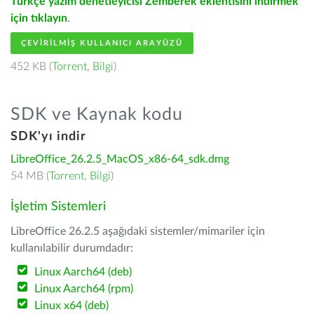
Türkçe yazım denetleyicisi Zemberek eklentisini indirmek
için tıklayın
.
ÇEVIRILMIŞ KULLANICI ARAYÜZÜ
452 KB (
Torrent
,
Bilgi
)
SDK ve Kaynak kodu
SDK'yı indir
LibreOffice_26.2.5_MacOS_x86-64_sdk.dmg
54 MB (
Torrent
,
Bilgi
)
İşletim Sistemleri
LibreOffice 26.2.5 aşağıdaki sistemler/mimariler için
kullanılabilir durumdadır:
Linux Aarch64 (deb)
Linux Aarch64 (rpm)
Linux x64 (deb)