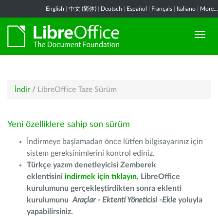
English
|
中文 (简体)
|
Deutsch
|
Español
|
Français
|
Italiano
|
More...
İndir
/
LibreOffice Taze Sürüm
Yeni özelliklere sahip son sürüm
İndirmeye başlamadan önce lütfen bilgisayarınız için
sistem gereksinimlerini kontrol ediniz.
Türkçe yazım denetleyicisi Zemberek
eklentisini
indirmek için tıklayın
. LibreOffice
kurulumunu gerçekleştirdikten sonra eklenti
kurulumunu
Araçlar - Ektenti Yöneticisi -Ekle
yoluyla
yapabilirsiniz.