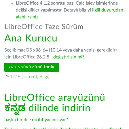
LibreOffice 4.1.2 sonrası bazı Calc işlev isimlerinde
değişiklikler yapılmıştır. Detaylı bilgiyi
ilgili duyurudan
alabilirsiniz.
LibreOffice Taze Sürüm
Ana Kurucu
Seçili: macOS x86_64 (10.14 veya daha yenisi gereklidir)
için LibreOffice 26.2.5 -
değiştirilsin mi?
26.2.5 SÜRÜMÜNÜ İNDIR
294 MB (
Torrent
,
Bilgi
)
LibreOffice arayüzünü
ಕನ್ನಡ
dilinde indirin
başka bir dile mi ihtiyacınız var?