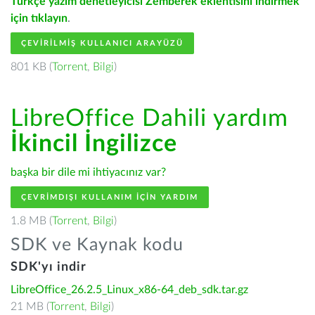
Türkçe yazım denetleyicisi Zemberek eklentisini indirmek
için tıklayın
.
ÇEVIRILMIŞ KULLANICI ARAYÜZÜ
801 KB (
Torrent
,
Bilgi
)
LibreOffice Dahili yardım
İkincil İngilizce
başka bir dile mi ihtiyacınız var?
ÇEVRIMDIŞI KULLANIM IÇIN YARDIM
1.8 MB (
Torrent
,
Bilgi
)
SDK ve Kaynak kodu
SDK'yı indir
LibreOffice_26.2.5_Linux_x86-64_deb_sdk.tar.gz
21 MB (
Torrent
,
Bilgi
)