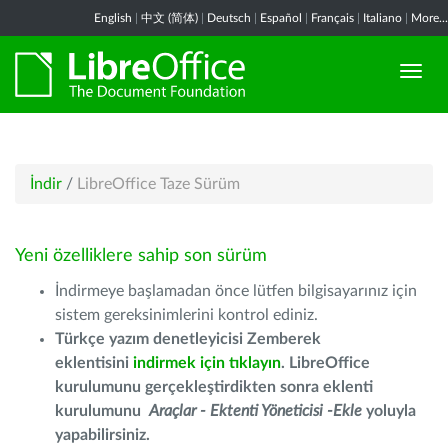
English
|
中文 (简体)
|
Deutsch
|
Español
|
Français
|
Italiano
|
More...
İndir
/
LibreOffice Taze Sürüm
Yeni özelliklere sahip son sürüm
İndirmeye başlamadan önce lütfen bilgisayarınız için
sistem gereksinimlerini kontrol ediniz.
Türkçe yazım denetleyicisi Zemberek
eklentisini
indirmek için tıklayın
. LibreOffice
kurulumunu gerçekleştirdikten sonra eklenti
kurulumunu
Araçlar - Ektenti Yöneticisi -Ekle
yoluyla
yapabilirsiniz.