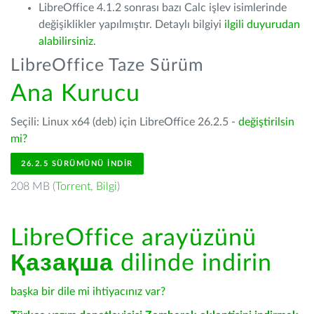
LibreOffice 4.1.2 sonrası bazı Calc işlev isimlerinde
değişiklikler yapılmıştır. Detaylı bilgiyi
ilgili duyurudan
alabilirsiniz.
LibreOffice Taze Sürüm
Ana Kurucu
Seçili: Linux x64 (deb) için LibreOffice 26.2.5 -
değiştirilsin
mi?
26.2.5 SÜRÜMÜNÜ İNDIR
208 MB (
Torrent
,
Bilgi
)
LibreOffice arayüzünü
Қазақша
dilinde indirin
başka bir dile mi ihtiyacınız var?