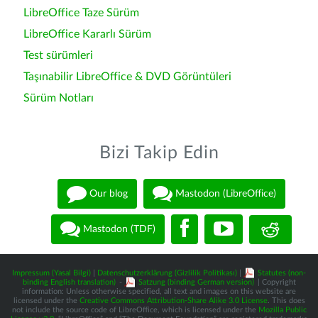
LibreOffice Taze Sürüm
LibreOffice Kararlı Sürüm
Test sürümleri
Taşınabilir LibreOffice & DVD Görüntüleri
Sürüm Notları
Bizi Takip Edin
Our blog
Mastodon (LibreOffice)
Mastodon (TDF)
Impressum (Yasal Bilgi)
|
Datenschutzerklärung (Gizlilik Politikası)
|
Statutes (non-
binding English translation)
-
Satzung (binding German version)
| Copyright
information: Unless otherwise specified, all text and images on this website are
licensed under the
Creative Commons Attribution-Share Alike 3.0 License
. This does
not include the source code of LibreOffice, which is licensed under the
Mozilla Public