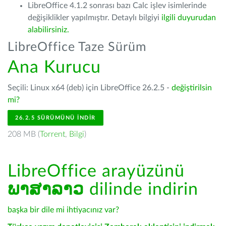
LibreOffice 4.1.2 sonrası bazı Calc işlev isimlerinde
değişiklikler yapılmıştır. Detaylı bilgiyi
ilgili duyurudan
alabilirsiniz.
LibreOffice Taze Sürüm
Ana Kurucu
Seçili: Linux x64 (deb) için LibreOffice 26.2.5 -
değiştirilsin
mi?
26.2.5 SÜRÜMÜNÜ İNDIR
208 MB (
Torrent
,
Bilgi
)
LibreOffice arayüzünü
ພາສາລາວ
dilinde indirin
başka bir dile mi ihtiyacınız var?