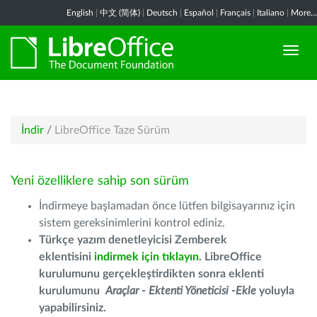
English
|
中文 (简体)
|
Deutsch
|
Español
|
Français
|
Italiano
|
More...
İndir
/
LibreOffice Taze Sürüm
Yeni özelliklere sahip son sürüm
İndirmeye başlamadan önce lütfen bilgisayarınız için
sistem gereksinimlerini kontrol ediniz.
Türkçe yazım denetleyicisi Zemberek
eklentisini
indirmek için tıklayın
. LibreOffice
kurulumunu gerçekleştirdikten sonra eklenti
kurulumunu
Araçlar - Ektenti Yöneticisi -Ekle
yoluyla
yapabilirsiniz.