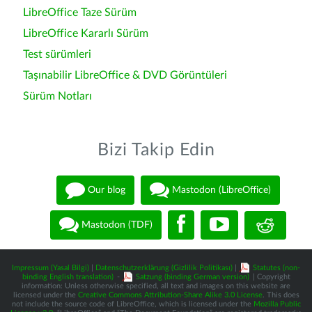
LibreOffice Taze Sürüm
LibreOffice Kararlı Sürüm
Test sürümleri
Taşınabilir LibreOffice & DVD Görüntüleri
Sürüm Notları
Bizi Takip Edin
Our blog
Mastodon (LibreOffice)
Mastodon (TDF)
Impressum (Yasal Bilgi)
|
Datenschutzerklärung (Gizlilik Politikası)
|
Statutes (non-
binding English translation)
-
Satzung (binding German version)
| Copyright
information: Unless otherwise specified, all text and images on this website are
licensed under the
Creative Commons Attribution-Share Alike 3.0 License
. This does
not include the source code of LibreOffice, which is licensed under the
Mozilla Public