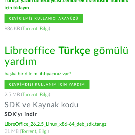
Türkçe yazım denetleyicisi Zemberek eklentisini indirmek
için tıklayın
.
ÇEVIRILMIŞ KULLANICI ARAYÜZÜ
886 KB (
Torrent
,
Bilgi
)
Libreoffice
Türkçe
gömülü
yardım
başka bir dile mi ihtiyacınız var?
ÇEVRIMDIŞI KULLANIM IÇIN YARDIM
2.5 MB (
Torrent
,
Bilgi
)
SDK ve Kaynak kodu
SDK'yı indir
LibreOffice_26.2.5_Linux_x86-64_deb_sdk.tar.gz
21 MB (
Torrent
,
Bilgi
)