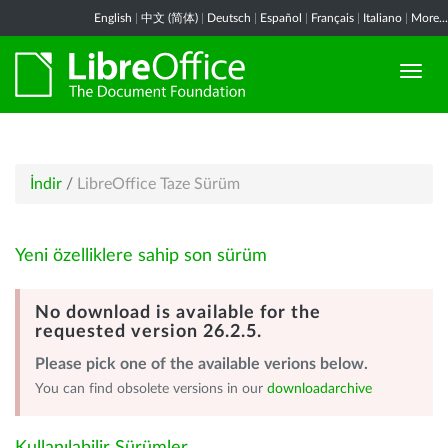
English
|
中文 (简体)
|
Deutsch
|
Español
|
Français
|
Italiano
|
More...
İndir
/
LibreOffice Taze Sürüm
Yeni özelliklere sahip son sürüm
No download is available for the
requested version 26.2.5.
Please pick one of the available verions below.
You can find obsolete versions in our
downloadarchive