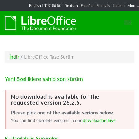
English
|
中文 (简体)
|
Deutsch
|
Español
|
Français
|
Italiano
|
More...
İndir
/
LibreOffice Taze Sürüm
Yeni özelliklere sahip son sürüm
No download is available for the
requested version 26.2.5.
Please pick one of the available verions below.
You can find obsolete versions in our
downloadarchive