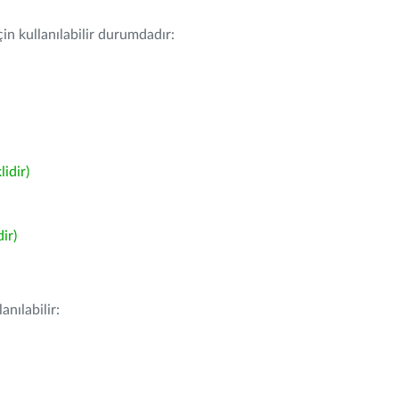
in kullanılabilir durumdadır:
idir)
ir)
nılabilir: