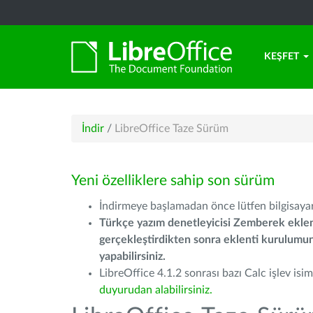
KEŞFET
İndir
/
LibreOffice Taze Sürüm
Yeni özelliklere sahip son sürüm
İndirmeye başlamadan önce lütfen bilgisayarı
Türkçe yazım denetleyicisi Zemberek eklen
gerçekleştirdikten sonra eklenti kurulum
yapabilirsiniz.
LibreOffice 4.1.2 sonrası bazı Calc işlev isiml
duyurudan alabilirsiniz.