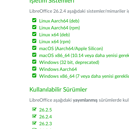
İşletim Sistemleri
LibreOffice 26.2.4 aşağıdaki sistemler/mimariler iç
Linux Aarch64 (deb)
Linux Aarch64 (rpm)
Linux x64 (deb)
Linux x64 (rpm)
macOS (Aarch64/Apple Silicon)
macOS x86_64 (10.14 veya daha yenisi gerekl
Windows (32 bit, deprecated)
Windows Aarch64
Windows x86_64 (7 veya daha yenisi gereklid
Kullanılabilir Sürümler
LibreOffice aşağıdaki
yayımlanmış
sürümlerde kulla
26.2.5
26.2.4
26.2.3