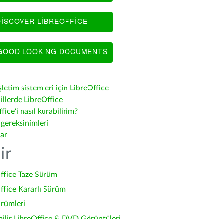
ISCOVER LIBREOFFICE
OOD LOOKING DOCUMENTS
şletim sistemleri için LibreOffice
illerde LibreOffice
fice'i nasıl kurabilirim?
 gereksinimleri
lar
ir
ffice Taze Sürüm
ffice Kararlı Sürüm
ürümleri
bilir LibreOffice & DVD Görüntüleri