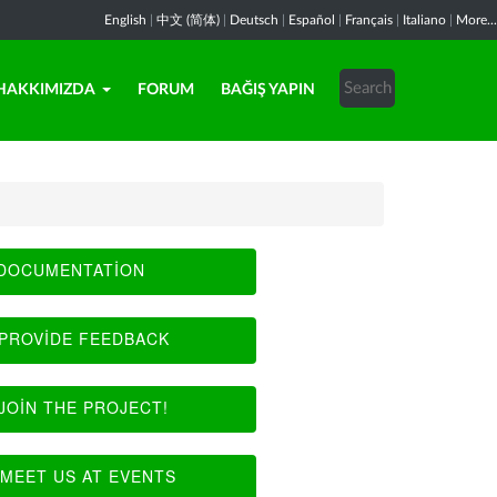
English
|
中文 (简体)
|
Deutsch
|
Español
|
Français
|
Italiano
|
More...
HAKKIMIZDA
FORUM
BAĞIŞ YAPIN
DOCUMENTATION
PROVIDE FEEDBACK
JOIN THE PROJECT!
MEET US AT EVENTS