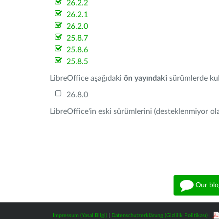
26.2.2
26.2.1
26.2.0
25.8.7
25.8.6
25.8.5
LibreOffice aşağıdaki
ön yayındaki
sürümlerde kull
26.8.0
LibreOffice'in eski sürümlerini (desteklenmiyor ola
Our blo
Impressum (Yasal Bilgi)
|
Datenschutzerklärung (Gizlilik Politikası)
|