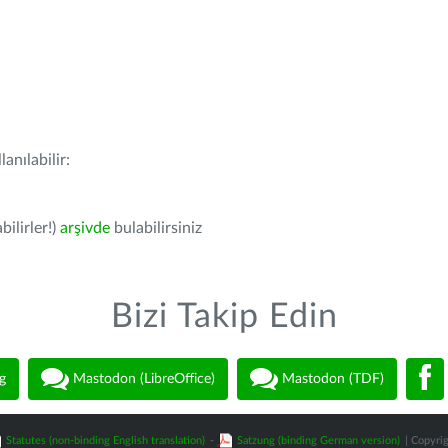
anılabilir:
bilirler!)
arşivde
bulabilirsiniz
Bizi Takip Edin
g
Mastodon (LibreOffice)
Mastodon (TDF)
Statutes (non-binding English translation)
-
Satzung (binding German version)
| Copyrig