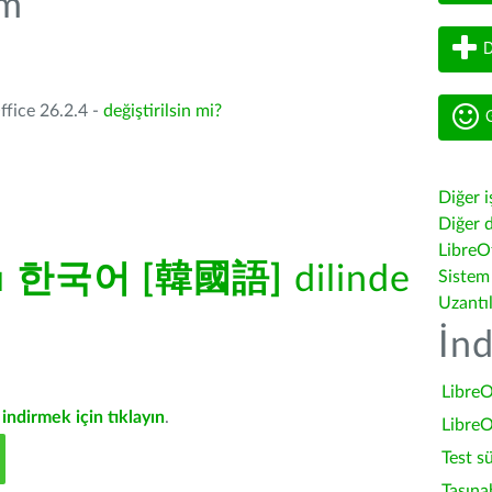
üm
D
ffice 26.2.4 -
değiştirilsin mi?
G
Diğer i
Diğer d
LibreOf
ü
한국어 [韓國語]
dilinde
Sistem
Uzantı
İnd
LibreO
indirmek için tıklayın
.
LibreO
Test s
Taşına