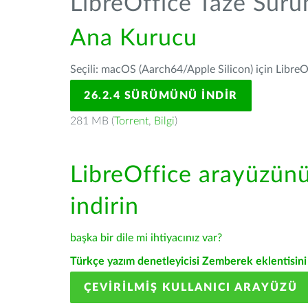
LibreOffice Taze Sür
Ana Kurucu
Seçili: macOS (Aarch64/Apple Silicon) için LibreO
26.2.4 SÜRÜMÜNÜ İNDIR
281 MB (
Torrent
,
Bilgi
)
LibreOffice arayüzün
indirin
başka bir dile mi ihtiyacınız var?
Türkçe yazım denetleyicisi Zemberek eklentisini 
ÇEVIRILMIŞ KULLANICI ARAYÜZÜ