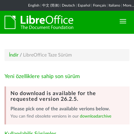
English
|
中文 (简体)
|
Deutsch
|
Español
|
Français
|
Italiano
|
More...
İndir
/
LibreOffice Taze Sürüm
Yeni özelliklere sahip son sürüm
No download is available for the
requested version 26.2.5.
Please pick one of the available verions below.
You can find obsolete versions in our
downloadarchive