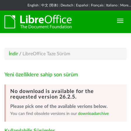
English
|
中文 (简体)
|
Deutsch
|
Español
|
Français
|
Italiano
|
More...
İndir
/
LibreOffice Taze Sürüm
Yeni özelliklere sahip son sürüm
No download is available for the
requested version 26.2.5.
Please pick one of the available verions below.
You can find obsolete versions in our
downloadarchive