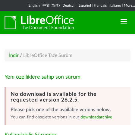
English
|
中文 (简体)
|
Deutsch
|
Español
|
Français
|
Italiano
|
More...
İndir
/
LibreOffice Taze Sürüm
Yeni özelliklere sahip son sürüm
No download is available for the
requested version 26.2.5.
Please pick one of the available verions below.
You can find obsolete versions in our
downloadarchive