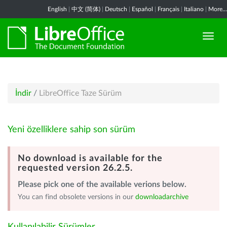
English
|
中文 (简体)
|
Deutsch
|
Español
|
Français
|
Italiano
|
More...
İndir
/
LibreOffice Taze Sürüm
Yeni özelliklere sahip son sürüm
No download is available for the
requested version 26.2.5.
Please pick one of the available verions below.
You can find obsolete versions in our
downloadarchive