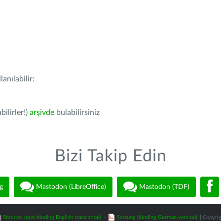
anılabilir:
bilirler!)
arşivde
bulabilirsiniz
Bizi Takip Edin
g
Mastodon (LibreOffice)
Mastodon (TDF)
Statutes (non-binding English translation)
-
Satzung (binding German version)
| Copyrig