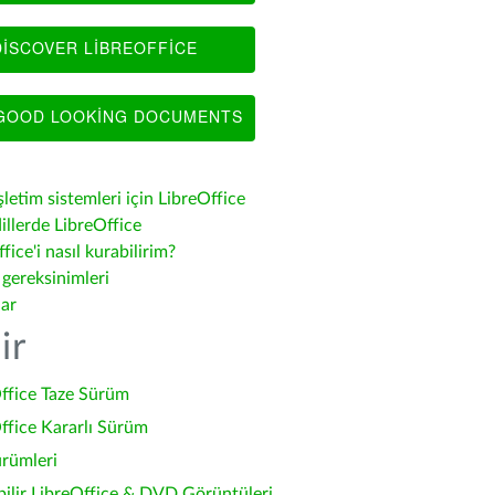
ISCOVER LIBREOFFICE
OOD LOOKING DOCUMENTS
şletim sistemleri için LibreOffice
illerde LibreOffice
fice'i nasıl kurabilirim?
 gereksinimleri
lar
ir
ffice Taze Sürüm
ffice Kararlı Sürüm
ürümleri
bilir LibreOffice & DVD Görüntüleri