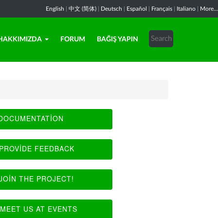
English
|
中文 (简体)
|
Deutsch
|
Español
|
Français
|
Italiano
|
More...
HAKKIMIZDA
FORUM
BAĞIŞ YAPIN
DOCUMENTATION
PROVIDE FEEDBACK
JOIN THE PROJECT!
MEET US AT EVENTS