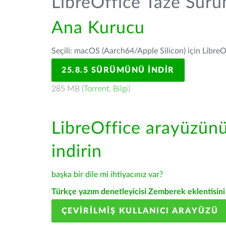
LibreOffice Taze Sür
Ana Kurucu
Seçili: macOS (Aarch64/Apple Silicon) için LibreO
25.8.5 SÜRÜMÜNÜ İNDIR
285 MB (
Torrent
,
Bilgi
)
LibreOffice arayüzün
indirin
başka bir dile mi ihtiyacınız var?
Türkçe yazım denetleyicisi Zemberek eklentisini 
ÇEVIRILMIŞ KULLANICI ARAYÜZÜ