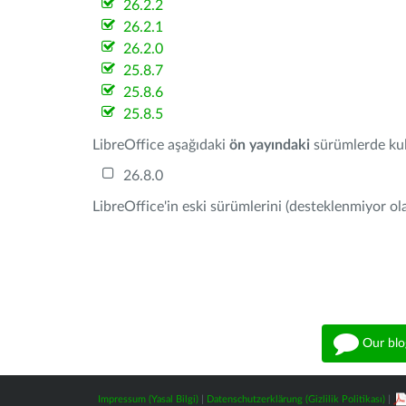
26.2.2
26.2.1
26.2.0
25.8.7
25.8.6
25.8.5
LibreOffice aşağıdaki
ön yayındaki
sürümlerde kull
26.8.0
LibreOffice'in eski sürümlerini (desteklenmiyor ola
Our blo
Impressum (Yasal Bilgi)
|
Datenschutzerklärung (Gizlilik Politikası)
|