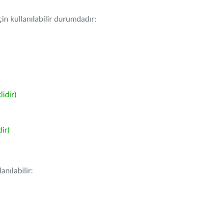
in kullanılabilir durumdadır:
idir)
ir)
nılabilir: