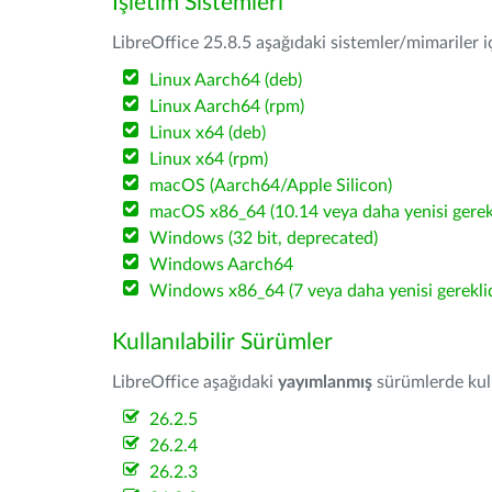
İşletim Sistemleri
LibreOffice 25.8.5 aşağıdaki sistemler/mimariler iç
Linux Aarch64 (deb)
Linux Aarch64 (rpm)
Linux x64 (deb)
Linux x64 (rpm)
macOS (Aarch64/Apple Silicon)
macOS x86_64 (10.14 veya daha yenisi gerekl
Windows (32 bit, deprecated)
Windows Aarch64
Windows x86_64 (7 veya daha yenisi gereklid
Kullanılabilir Sürümler
LibreOffice aşağıdaki
yayımlanmış
sürümlerde kulla
26.2.5
26.2.4
26.2.3