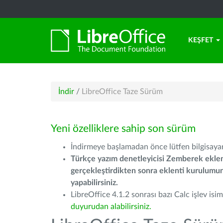
KEŞFET
İndir
/
LibreOffice Taze Sürüm
Yeni özelliklere sahip son sürüm
İndirmeye başlamadan önce lütfen bilgisayarı
Türkçe yazım denetleyicisi Zemberek eklen
gerçekleştirdikten sonra eklenti kurulum
yapabilirsiniz.
LibreOffice 4.1.2 sonrası bazı Calc işlev isiml
duyurudan alabilirsiniz.