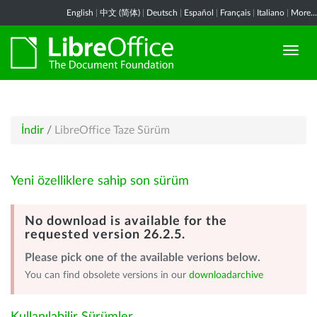
English
|
中文 (简体)
|
Deutsch
|
Español
|
Français
|
Italiano
|
More...
İndir
/
LibreOffice Taze Sürüm
Yeni özelliklere sahip son sürüm
No download is available for the
requested version 26.2.5.
Please pick one of the available verions below.
You can find obsolete versions in our
downloadarchive