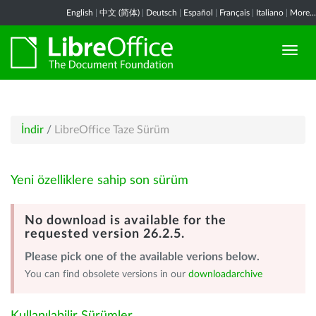
English
|
中文 (简体)
|
Deutsch
|
Español
|
Français
|
Italiano
|
More...
İndir
/
LibreOffice Taze Sürüm
Yeni özelliklere sahip son sürüm
No download is available for the
requested version 26.2.5.
Please pick one of the available verions below.
You can find obsolete versions in our
downloadarchive