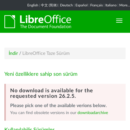
English
|
中文 (简体)
|
Deutsch
|
Español
|
Français
|
Italiano
|
More...
İndir
/
LibreOffice Taze Sürüm
Yeni özelliklere sahip son sürüm
No download is available for the
requested version 26.2.5.
Please pick one of the available verions below.
You can find obsolete versions in our
downloadarchive