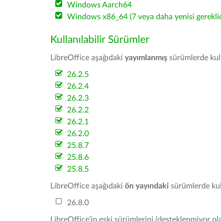
Windows Aarch64
Windows x86_64 (7 veya daha yenisi gereklid
Kullanılabilir Sürümler
LibreOffice aşağıdaki
yayımlanmış
sürümlerde kulla
26.2.5
26.2.4
26.2.3
26.2.2
26.2.1
26.2.0
25.8.7
25.8.6
25.8.5
LibreOffice aşağıdaki
ön yayındaki
sürümlerde kull
26.8.0
LibreOffice'in eski sürümlerini (desteklenmiyor ola