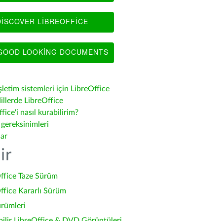
ISCOVER LIBREOFFICE
OOD LOOKING DOCUMENTS
şletim sistemleri için LibreOffice
illerde LibreOffice
fice'i nasıl kurabilirim?
 gereksinimleri
lar
ir
ffice Taze Sürüm
ffice Kararlı Sürüm
ürümleri
bilir LibreOffice & DVD Görüntüleri