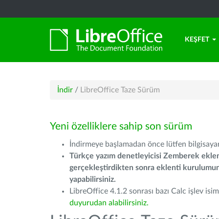
KEŞFET
İndir
/
LibreOffice Taze Sürüm
Yeni özelliklere sahip son sürüm
İndirmeye başlamadan önce lütfen bilgisayarı
Türkçe yazım denetleyicisi Zemberek eklen
gerçekleştirdikten sonra eklenti kurulum
yapabilirsiniz.
LibreOffice 4.1.2 sonrası bazı Calc işlev isiml
duyurudan alabilirsiniz.