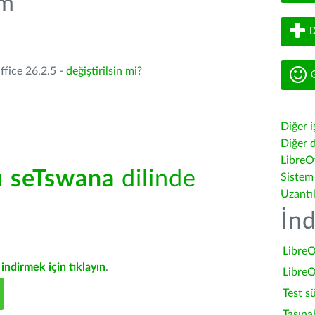
üm
D
ffice 26.2.5 -
değiştirilsin mi?
G
Diğer i
Diğer d
LibreOf
ü
seTswana
dilinde
Sistem
Uzantı
İnd
LibreO
indirmek için tıklayın
.
LibreO
Test s
Taşına