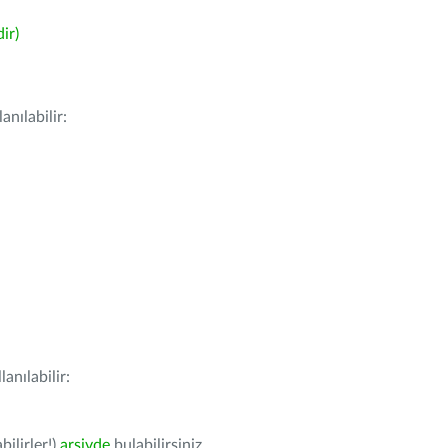
ir)
nılabilir:
anılabilir:
bilirler!)
arşivde
bulabilirsiniz