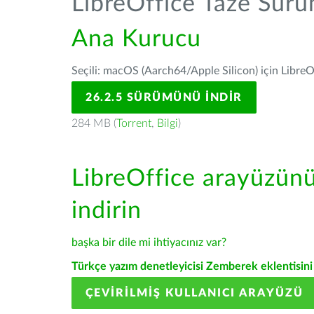
LibreOffice Taze Sür
Ana Kurucu
Seçili: macOS (Aarch64/Apple Silicon) için LibreO
26.2.5 SÜRÜMÜNÜ İNDIR
284 MB (
Torrent
,
Bilgi
)
LibreOffice arayüzün
indirin
başka bir dile mi ihtiyacınız var?
Türkçe yazım denetleyicisi Zemberek eklentisini 
ÇEVIRILMIŞ KULLANICI ARAYÜZÜ