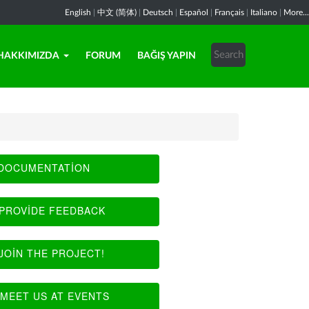
English
|
中文 (简体)
|
Deutsch
|
Español
|
Français
|
Italiano
|
More...
HAKKIMIZDA
FORUM
BAĞIŞ YAPIN
DOCUMENTATION
PROVIDE FEEDBACK
JOIN THE PROJECT!
MEET US AT EVENTS