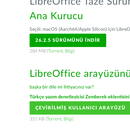
LibreOffice Taze Sür
Ana Kurucu
Seçili: macOS (Aarch64/Apple Silicon) için LibreO
26.2.5 SÜRÜMÜNÜ İNDIR
284 MB (
Torrent
,
Bilgi
)
LibreOffice arayüzün
başka bir dile mi ihtiyacınız var?
Türkçe yazım denetleyicisi Zemberek eklentisini 
ÇEVIRILMIŞ KULLANICI ARAYÜZÜ
351 KB (
Torrent
,
Bilgi
)