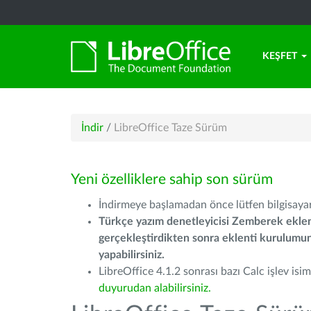
KEŞFET
İndir
/
LibreOffice Taze Sürüm
Yeni özelliklere sahip son sürüm
İndirmeye başlamadan önce lütfen bilgisayarı
Türkçe yazım denetleyicisi Zemberek eklen
gerçekleştirdikten sonra eklenti kurulum
yapabilirsiniz.
LibreOffice 4.1.2 sonrası bazı Calc işlev isiml
duyurudan alabilirsiniz.