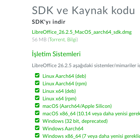
SDK ve Kaynak kodu
SDK'yı indir
LibreOffice_26.2.5_MacOS_aarch64_sdk.dmg
56 MB (
Torrent
,
Bilgi
)
İşletim Sistemleri
LibreOffice 26.2.5 aşağıdaki sistemler/mimariler iç
Linux Aarch64 (deb)
Linux Aarch64 (rpm)
Linux x64 (deb)
Linux x64 (rpm)
macOS (Aarch64/Apple Silicon)
macOS x86_64 (10.14 veya daha yenisi gerekl
Windows (32 bit, deprecated)
Windows Aarch64
Windows x86_64 (7 veya daha yenisi gereklid