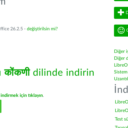
üm
D
ffice 26.2.5 -
değiştirilsin mi?
G
Diğer i
Diğer d
LibreOf
ü
कोंकणी
dilinde indirin
Sistem
Uzantı
İnd
indirmek için tıklayın
.
LibreO
LibreO
Test s
Taşına