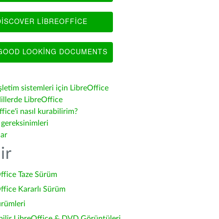
ISCOVER LIBREOFFICE
OOD LOOKING DOCUMENTS
şletim sistemleri için LibreOffice
illerde LibreOffice
fice'i nasıl kurabilirim?
 gereksinimleri
lar
ir
ffice Taze Sürüm
ffice Kararlı Sürüm
ürümleri
bilir LibreOffice & DVD Görüntüleri