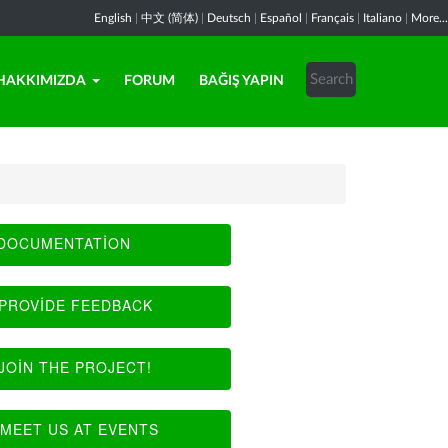
English
|
中文 (简体)
|
Deutsch
|
Español
|
Français
|
Italiano
|
More...
HAKKIMIZDA
FORUM
BAĞIŞ YAPIN
DOCUMENTATION
PROVIDE FEEDBACK
JOIN THE PROJECT!
MEET US AT EVENTS