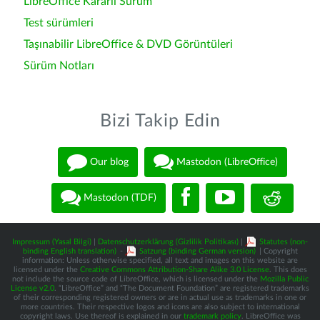
LibreOffice Kararlı Sürüm
Test sürümleri
Taşınabilir LibreOffice & DVD Görüntüleri
Sürüm Notları
Bizi Takip Edin
Our blog
Mastodon (LibreOffice)
Mastodon (TDF)
Impressum (Yasal Bilgi)
|
Datenschutzerklärung (Gizlilik Politikası)
|
Statutes (non-
binding English translation)
-
Satzung (binding German version)
| Copyright
information: Unless otherwise specified, all text and images on this website are
licensed under the
Creative Commons Attribution-Share Alike 3.0 License
. This does
not include the source code of LibreOffice, which is licensed under the
Mozilla Public
License v2.0
. “LibreOffice” and “The Document Foundation” are registered trademarks
of their corresponding registered owners or are in actual use as trademarks in one or
more countries. Their respective logos and icons are also subject to international
copyright laws. Use thereof is explained in our
trademark policy
. LibreOffice was