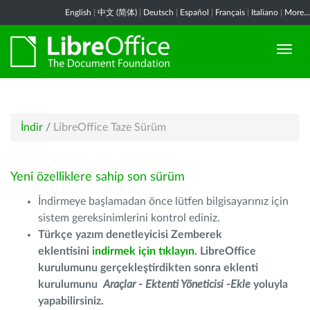
English
|
中文 (简体)
|
Deutsch
|
Español
|
Français
|
Italiano
|
More...
İndir
/
LibreOffice Taze Sürüm
Yeni özelliklere sahip son sürüm
İndirmeye başlamadan önce lütfen bilgisayarınız için
sistem gereksinimlerini kontrol ediniz.
Türkçe yazım denetleyicisi Zemberek
eklentisini
indirmek için tıklayın
. LibreOffice
kurulumunu gerçekleştirdikten sonra eklenti
kurulumunu
Araçlar - Ektenti Yöneticisi -Ekle
yoluyla
yapabilirsiniz.