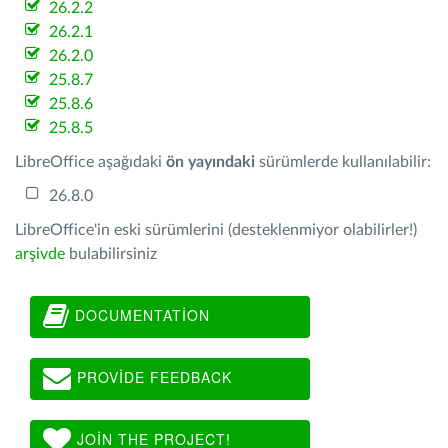
26.2.2
26.2.1
26.2.0
25.8.7
25.8.6
25.8.5
LibreOffice aşağıdaki
ön yayındaki
sürümlerde kullanılabilir:
26.8.0
LibreOffice'in eski sürümlerini (desteklenmiyor olabilirler!)
arşivde
bulabilirsiniz
DOCUMENTATION
PROVIDE FEEDBACK
JOIN THE PROJECT!