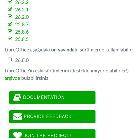
26.2.2
26.2.1
26.2.0
25.8.7
25.8.6
25.8.5
LibreOffice aşağıdaki
ön yayındaki
sürümlerde kullanılabilir:
26.8.0
LibreOffice'in eski sürümlerini (desteklenmiyor olabilirler!)
arşivde
bulabilirsiniz
DOCUMENTATION
PROVIDE FEEDBACK
JOIN THE PROJECT!