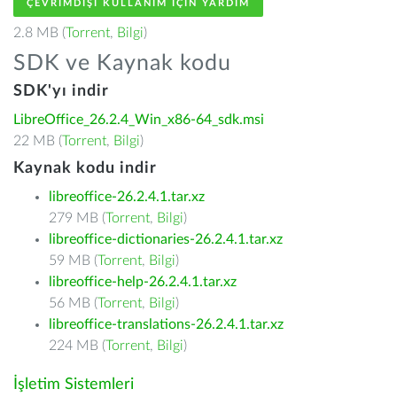
ÇEVRIMDIŞI KULLANIM IÇIN YARDIM
2.8 MB (
Torrent
,
Bilgi
)
SDK ve Kaynak kodu
SDK'yı indir
LibreOffice_26.2.4_Win_x86-64_sdk.msi
22 MB (
Torrent
,
Bilgi
)
Kaynak kodu indir
libreoffice-26.2.4.1.tar.xz
279 MB (
Torrent
,
Bilgi
)
libreoffice-dictionaries-26.2.4.1.tar.xz
59 MB (
Torrent
,
Bilgi
)
libreoffice-help-26.2.4.1.tar.xz
56 MB (
Torrent
,
Bilgi
)
libreoffice-translations-26.2.4.1.tar.xz
224 MB (
Torrent
,
Bilgi
)
İşletim Sistemleri