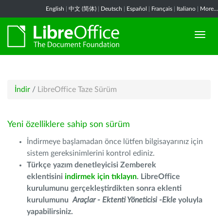
English
|
中文 (简体)
|
Deutsch
|
Español
|
Français
|
Italiano
|
More...
İndir
/
LibreOffice Taze Sürüm
Yeni özelliklere sahip son sürüm
İndirmeye başlamadan önce lütfen bilgisayarınız için
sistem gereksinimlerini kontrol ediniz.
Türkçe yazım denetleyicisi Zemberek
eklentisini
indirmek için tıklayın
. LibreOffice
kurulumunu gerçekleştirdikten sonra eklenti
kurulumunu
Araçlar - Ektenti Yöneticisi -Ekle
yoluyla
yapabilirsiniz.