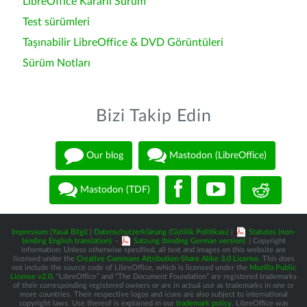
LibreOffice Kararlı Sürüm
Test sürümleri
Taşınabilir LibreOffice & DVD Görüntüleri
Sürüm Notları
Bizi Takip Edin
Our blog
Mastodon (LibreOffice)
Mastodon (TDF)
Impressum (Yasal Bilgi)
|
Datenschutzerklärung (Gizlilik Politikası)
|
Statutes (non-
binding English translation)
-
Satzung (binding German version)
| Copyright
information: Unless otherwise specified, all text and images on this website are
licensed under the
Creative Commons Attribution-Share Alike 3.0 License
. This does
not include the source code of LibreOffice, which is licensed under the
Mozilla Public
License v2.0
. “LibreOffice” and “The Document Foundation” are registered trademarks
of their corresponding registered owners or are in actual use as trademarks in one or
more countries. Their respective logos and icons are also subject to international
copyright laws. Use thereof is explained in our
trademark policy
. LibreOffice was