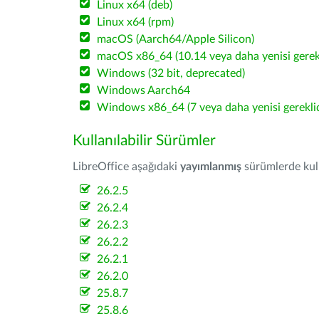
Linux x64 (deb)
Linux x64 (rpm)
macOS (Aarch64/Apple Silicon)
macOS x86_64 (10.14 veya daha yenisi gerekl
Windows (32 bit, deprecated)
Windows Aarch64
Windows x86_64 (7 veya daha yenisi gereklid
Kullanılabilir Sürümler
LibreOffice aşağıdaki
yayımlanmış
sürümlerde kulla
26.2.5
26.2.4
26.2.3
26.2.2
26.2.1
26.2.0
25.8.7
25.8.6