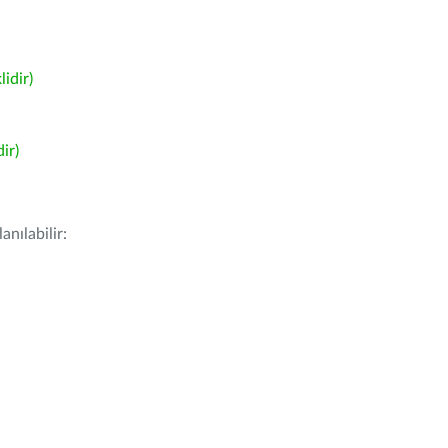
idir)
ir)
nılabilir: