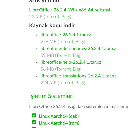
SDK'yı indir
LibreOffice_26.2.4_Win_x86-64_sdk.msi
22 MB (
Torrent
,
Bilgi
)
Kaynak kodu indir
libreoffice-26.2.4.1.tar.xz
279 MB (
Torrent
,
Bilgi
)
libreoffice-dictionaries-26.2.4.1.tar.xz
59 MB (
Torrent
,
Bilgi
)
libreoffice-help-26.2.4.1.tar.xz
56 MB (
Torrent
,
Bilgi
)
libreoffice-translations-26.2.4.1.tar.xz
224 MB (
Torrent
,
Bilgi
)
İşletim Sistemleri
LibreOffice 26.2.4 aşağıdaki sistemler/mimariler iç
Linux Aarch64 (deb)
Linux Aarch64 (rpm)