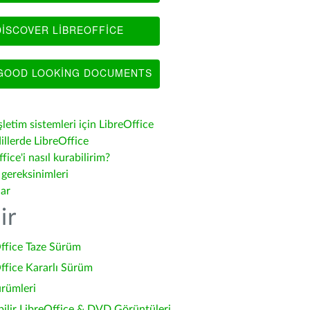
ISCOVER LIBREOFFICE
OOD LOOKING DOCUMENTS
şletim sistemleri için LibreOffice
illerde LibreOffice
fice'i nasıl kurabilirim?
 gereksinimleri
lar
ir
ffice Taze Sürüm
ffice Kararlı Sürüm
ürümleri
bilir LibreOffice & DVD Görüntüleri