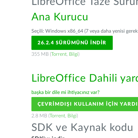
LibreOffice Taze Sür
Ana Kurucu
Seçili: Windows x86_64 (7 veya daha yenisi gerekli
26.2.4 SÜRÜMÜNÜ İNDIR
355 MB (
Torrent
,
Bilgi
)
LibreOffice Dahili ya
başka bir dile mi ihtiyacınız var?
ÇEVRIMDIŞI KULLANIM IÇIN YARD
2.8 MB (
Torrent
,
Bilgi
)
SDK ve Kaynak kodu