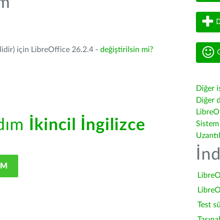
üm
D
dir) için LibreOffice 26.2.4 -
değiştirilsin mi?
G
Diğer i
Diğer d
LibreOf
rdım
İkincil İngilizce
Sistem
Uzantı
İnd
IM
LibreO
LibreO
Test s
Taşına