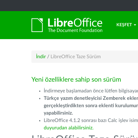
KEŞFET
İndir
/
LibreOffice Taze Sürüm
Yeni özelliklere sahip son sürüm
İndirmeye başlamadan önce lütfen bilgisayarı
Türkçe yazım denetleyicisi Zemberek eklen
gerçekleştirdikten sonra eklenti kurulum
yapabilirsiniz.
LibreOffice 4.1.2 sonrası bazı Calc işlev isiml
duyurudan alabilirsiniz.