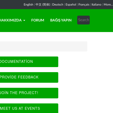
English
|
中文 (简体)
|
Deutsch
|
Español
|
Français
|
Italiano
|
More...
HAKKIMIZDA
FORUM
BAĞIŞ YAPIN
DOCUMENTATION
PROVIDE FEEDBACK
JOIN THE PROJECT!
MEET US AT EVENTS