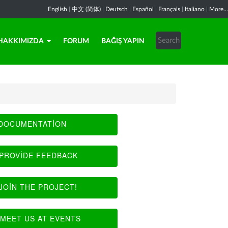
English
|
中文 (简体)
|
Deutsch
|
Español
|
Français
|
Italiano
|
More...
HAKKIMIZDA
FORUM
BAĞIŞ YAPIN
DOCUMENTATION
PROVIDE FEEDBACK
JOIN THE PROJECT!
MEET US AT EVENTS