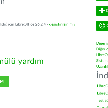
üm
D
dir) için LibreOffice 26.2.4 -
değiştirilsin mi?
G
Diğer i
Diğer d
LibreOf
ülü yardım
Sistem
Uzantı
İnd
IM
LibreO
LibreO
Test s
Taşına