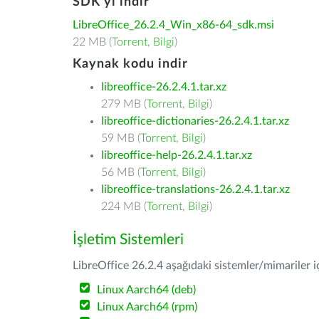
SDK'yı indir
LibreOffice_26.2.4_Win_x86-64_sdk.msi
22 MB (
Torrent
,
Bilgi
)
Kaynak kodu indir
libreoffice-26.2.4.1.tar.xz
279 MB (
Torrent
,
Bilgi
)
libreoffice-dictionaries-26.2.4.1.tar.xz
59 MB (
Torrent
,
Bilgi
)
libreoffice-help-26.2.4.1.tar.xz
56 MB (
Torrent
,
Bilgi
)
libreoffice-translations-26.2.4.1.tar.xz
224 MB (
Torrent
,
Bilgi
)
İşletim Sistemleri
LibreOffice 26.2.4 aşağıdaki sistemler/mimariler iç
Linux Aarch64 (deb)
Linux Aarch64 (rpm)