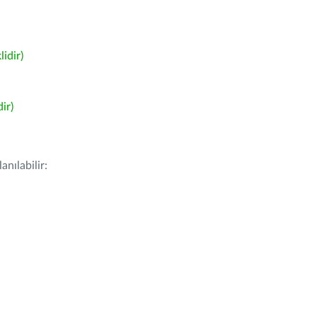
idir)
ir)
nılabilir: