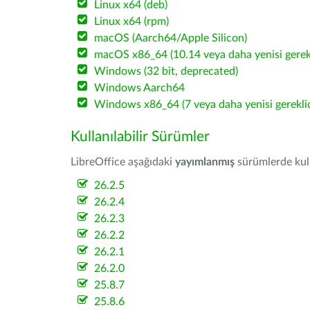
Linux x64 (deb)
Linux x64 (rpm)
macOS (Aarch64/Apple Silicon)
macOS x86_64 (10.14 veya daha yenisi gerekl
Windows (32 bit, deprecated)
Windows Aarch64
Windows x86_64 (7 veya daha yenisi gereklid
Kullanılabilir Sürümler
LibreOffice aşağıdaki
yayımlanmış
sürümlerde kulla
26.2.5
26.2.4
26.2.3
26.2.2
26.2.1
26.2.0
25.8.7
25.8.6