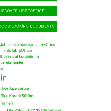
ISCOVER LIBREOFFICE
OOD LOOKING DOCUMENTS
şletim sistemleri için LibreOffice
illerde LibreOffice
fice'i nasıl kurabilirim?
 gereksinimleri
lar
ir
ffice Taze Sürüm
ffice Kararlı Sürüm
ürümleri
bilir LibreOffice & DVD Görüntüleri