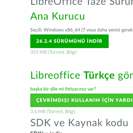
LibreOffice Taze Sür
Ana Kurucu
Seçili: Windows x86_64 (7 veya daha yenisi gerekli
26.2.4 SÜRÜMÜNÜ İNDIR
355 MB (
Torrent
,
Bilgi
)
Libreoffice
Türkçe
göm
başka bir dile mi ihtiyacınız var?
ÇEVRIMDIŞI KULLANIM IÇIN YARD
3.6 MB (
Torrent
,
Bilgi
)
SDK ve Kaynak kodu