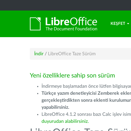
KEŞFET
İndir
/
LibreOffice Taze Sürüm
Yeni özelliklere sahip son sürüm
İndirmeye başlamadan önce lütfen bilgisayarı
Türkçe yazım denetleyicisi Zemberek eklen
gerçekleştirdikten sonra eklenti kurulum
yapabilirsiniz.
LibreOffice 4.1.2 sonrası bazı Calc işlev isiml
duyurudan alabilirsiniz.