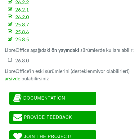
26.2.2
26.2.1
26.2.0
25.8.7
25.8.6
25.8.5
LibreOffice aşağıdaki
ön yayındaki
sürümlerde kullanılabilir:
26.8.0
LibreOffice'in eski sürümlerini (desteklenmiyor olabilirler!)
arşivde
bulabilirsiniz
DOCUMENTATION
PROVIDE FEEDBACK
JOIN THE PROJECT!