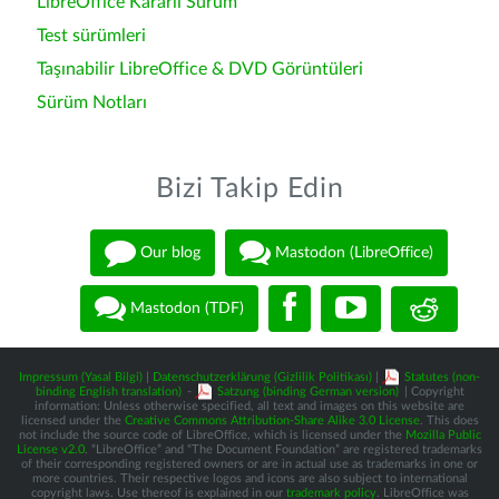
LibreOffice Kararlı Sürüm
Test sürümleri
Taşınabilir LibreOffice & DVD Görüntüleri
Sürüm Notları
Bizi Takip Edin
Our blog
Mastodon (LibreOffice)
Mastodon (TDF)
Impressum (Yasal Bilgi)
|
Datenschutzerklärung (Gizlilik Politikası)
|
Statutes (non-
binding English translation)
-
Satzung (binding German version)
| Copyright
information: Unless otherwise specified, all text and images on this website are
licensed under the
Creative Commons Attribution-Share Alike 3.0 License
. This does
not include the source code of LibreOffice, which is licensed under the
Mozilla Public
License v2.0
. “LibreOffice” and “The Document Foundation” are registered trademarks
of their corresponding registered owners or are in actual use as trademarks in one or
more countries. Their respective logos and icons are also subject to international
copyright laws. Use thereof is explained in our
trademark policy
. LibreOffice was