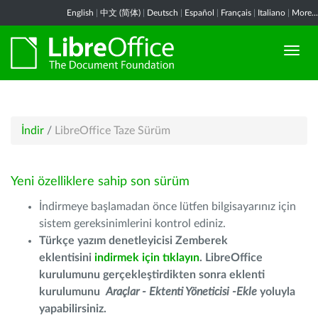
English
|
中文 (简体)
|
Deutsch
|
Español
|
Français
|
Italiano
|
More...
İndir
/
LibreOffice Taze Sürüm
Yeni özelliklere sahip son sürüm
İndirmeye başlamadan önce lütfen bilgisayarınız için
sistem gereksinimlerini kontrol ediniz.
Türkçe yazım denetleyicisi Zemberek
eklentisini
indirmek için tıklayın
. LibreOffice
kurulumunu gerçekleştirdikten sonra eklenti
kurulumunu
Araçlar - Ektenti Yöneticisi -Ekle
yoluyla
yapabilirsiniz.