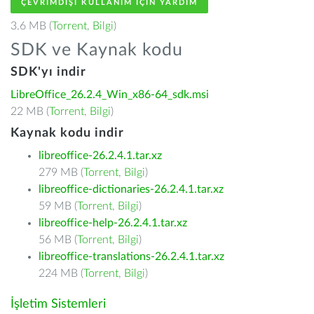
ÇEVRIMDIŞI KULLANIM IÇIN YARDIM
3.6 MB (
Torrent
,
Bilgi
)
SDK ve Kaynak kodu
SDK'yı indir
LibreOffice_26.2.4_Win_x86-64_sdk.msi
22 MB (
Torrent
,
Bilgi
)
Kaynak kodu indir
libreoffice-26.2.4.1.tar.xz
279 MB (
Torrent
,
Bilgi
)
libreoffice-dictionaries-26.2.4.1.tar.xz
59 MB (
Torrent
,
Bilgi
)
libreoffice-help-26.2.4.1.tar.xz
56 MB (
Torrent
,
Bilgi
)
libreoffice-translations-26.2.4.1.tar.xz
224 MB (
Torrent
,
Bilgi
)
İşletim Sistemleri