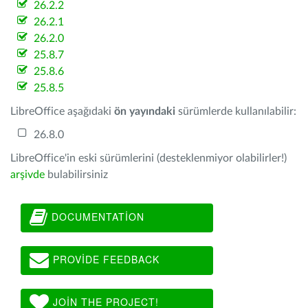
26.2.2
26.2.1
26.2.0
25.8.7
25.8.6
25.8.5
LibreOffice aşağıdaki
ön yayındaki
sürümlerde kullanılabilir:
26.8.0
LibreOffice'in eski sürümlerini (desteklenmiyor olabilirler!)
arşivde
bulabilirsiniz
DOCUMENTATION
PROVIDE FEEDBACK
JOIN THE PROJECT!