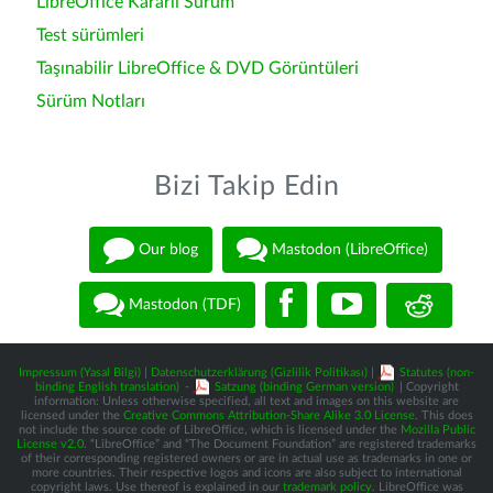
LibreOffice Kararlı Sürüm
Test sürümleri
Taşınabilir LibreOffice & DVD Görüntüleri
Sürüm Notları
Bizi Takip Edin
Our blog
Mastodon (LibreOffice)
Mastodon (TDF)
Impressum (Yasal Bilgi)
|
Datenschutzerklärung (Gizlilik Politikası)
|
Statutes (non-
binding English translation)
-
Satzung (binding German version)
| Copyright
information: Unless otherwise specified, all text and images on this website are
licensed under the
Creative Commons Attribution-Share Alike 3.0 License
. This does
not include the source code of LibreOffice, which is licensed under the
Mozilla Public
License v2.0
. “LibreOffice” and “The Document Foundation” are registered trademarks
of their corresponding registered owners or are in actual use as trademarks in one or
more countries. Their respective logos and icons are also subject to international
copyright laws. Use thereof is explained in our
trademark policy
. LibreOffice was