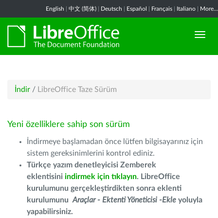
English
|
中文 (简体)
|
Deutsch
|
Español
|
Français
|
Italiano
|
More...
İndir
/
LibreOffice Taze Sürüm
Yeni özelliklere sahip son sürüm
İndirmeye başlamadan önce lütfen bilgisayarınız için
sistem gereksinimlerini kontrol ediniz.
Türkçe yazım denetleyicisi Zemberek
eklentisini
indirmek için tıklayın
. LibreOffice
kurulumunu gerçekleştirdikten sonra eklenti
kurulumunu
Araçlar - Ektenti Yöneticisi -Ekle
yoluyla
yapabilirsiniz.