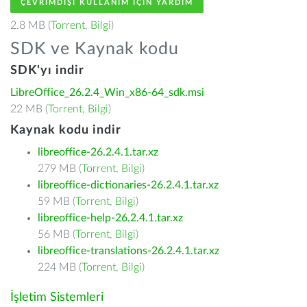
ÇEVRIMDIŞI KULLANIM IÇIN YARDIM
2.8 MB (
Torrent
,
Bilgi
)
SDK ve Kaynak kodu
SDK'yı indir
LibreOffice_26.2.4_Win_x86-64_sdk.msi
22 MB (
Torrent
,
Bilgi
)
Kaynak kodu indir
libreoffice-26.2.4.1.tar.xz
279 MB (
Torrent
,
Bilgi
)
libreoffice-dictionaries-26.2.4.1.tar.xz
59 MB (
Torrent
,
Bilgi
)
libreoffice-help-26.2.4.1.tar.xz
56 MB (
Torrent
,
Bilgi
)
libreoffice-translations-26.2.4.1.tar.xz
224 MB (
Torrent
,
Bilgi
)
İşletim Sistemleri