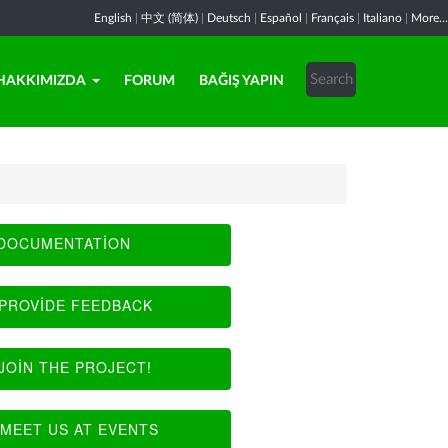
English
|
中文 (简体)
|
Deutsch
|
Español
|
Français
|
Italiano
|
More...
HAKKIMIZDA
FORUM
BAĞIŞ YAPIN
DOCUMENTATION
PROVIDE FEEDBACK
JOIN THE PROJECT!
MEET US AT EVENTS