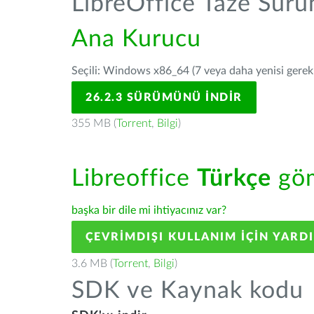
LibreOffice Taze Sür
Ana Kurucu
Seçili: Windows x86_64 (7 veya daha yenisi gerekli
26.2.3 SÜRÜMÜNÜ İNDIR
355 MB (
Torrent
,
Bilgi
)
Libreoffice
Türkçe
göm
başka bir dile mi ihtiyacınız var?
ÇEVRIMDIŞI KULLANIM IÇIN YARD
3.6 MB (
Torrent
,
Bilgi
)
SDK ve Kaynak kodu