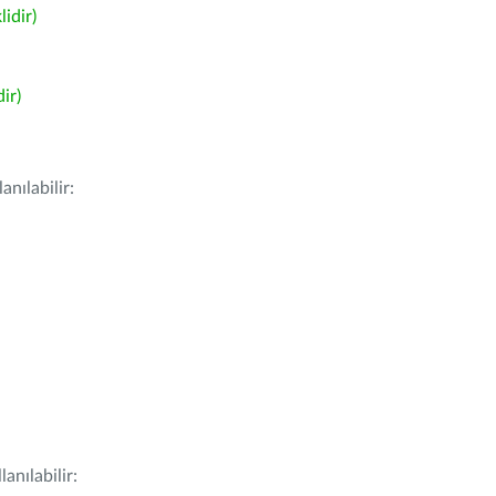
idir)
ir)
nılabilir:
anılabilir: