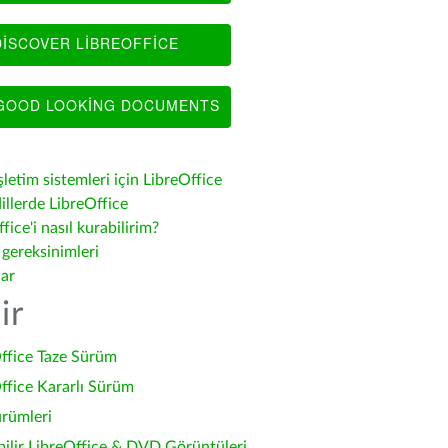
ISCOVER LIBREOFFICE
OOD LOOKING DOCUMENTS
şletim sistemleri için LibreOffice
illerde LibreOffice
fice'i nasıl kurabilirim?
 gereksinimleri
lar
ir
ffice Taze Sürüm
ffice Kararlı Sürüm
ürümleri
bilir LibreOffice & DVD Görüntüleri