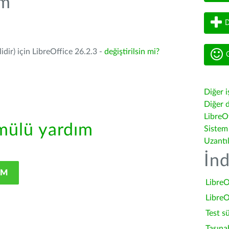
üm
D
dir) için LibreOffice 26.2.3 -
değiştirilsin mi?
G
Diğer i
Diğer d
LibreOf
ülü yardım
Sistem
Uzantı
İnd
IM
LibreO
LibreO
Test s
Taşına