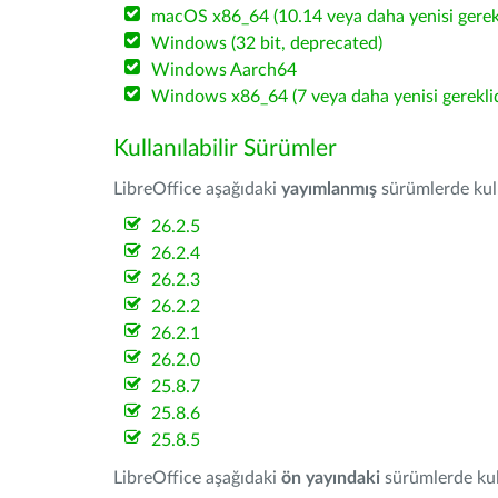
macOS x86_64 (10.14 veya daha yenisi gerekl
Windows (32 bit, deprecated)
Windows Aarch64
Windows x86_64 (7 veya daha yenisi gereklid
Kullanılabilir Sürümler
LibreOffice aşağıdaki
yayımlanmış
sürümlerde kulla
26.2.5
26.2.4
26.2.3
26.2.2
26.2.1
26.2.0
25.8.7
25.8.6
25.8.5
LibreOffice aşağıdaki
ön yayındaki
sürümlerde kull