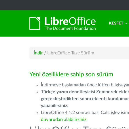
KEŞFET
İndir
/
LibreOffice Taze Sürüm
Yeni özelliklere sahip son sürüm
İndirmeye başlamadan önce lütfen bilgisayarı
Türkçe yazım denetleyicisi Zemberek eklen
gerçekleştirdikten sonra eklenti kurulum
yapabilirsiniz.
LibreOffice 4.1.2 sonrası bazı Calc işlev isiml
duyurudan alabilirsiniz.