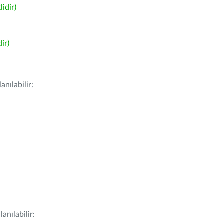
idir)
ir)
nılabilir:
anılabilir: