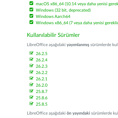
macOS x86_64 (10.14 veya daha yenisi gerekl
Windows (32 bit, deprecated)
Windows Aarch64
Windows x86_64 (7 veya daha yenisi gereklid
Kullanılabilir Sürümler
LibreOffice aşağıdaki
yayımlanmış
sürümlerde kulla
26.2.5
26.2.4
26.2.3
26.2.2
26.2.1
26.2.0
25.8.7
25.8.6
25.8.5
LibreOffice aşağıdaki
ön yayındaki
sürümlerde kull