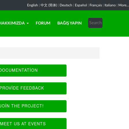
English
|
中文 (简体)
|
Deutsch
|
Español
|
Français
|
Italiano
|
More...
HAKKIMIZDA
FORUM
BAĞIŞ YAPIN
DOCUMENTATION
PROVIDE FEEDBACK
JOIN THE PROJECT!
MEET US AT EVENTS