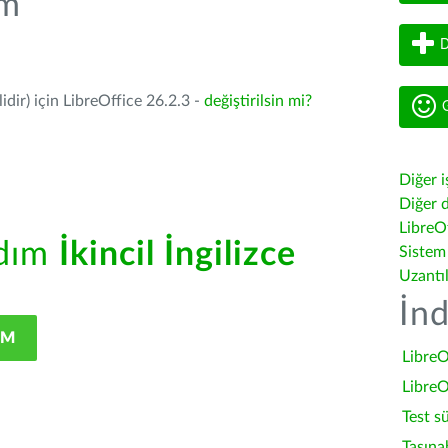
üm
D
dir) için LibreOffice 26.2.3 -
değiştirilsin mi?
G
Diğer i
Diğer d
LibreOf
rdım
İkincil İngilizce
Sistem
Uzantı
İnd
IM
LibreO
LibreO
Test s
Taşına