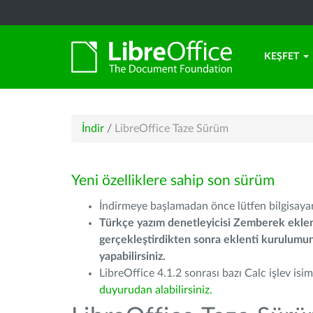
KEŞFET
İndir
/
LibreOffice Taze Sürüm
Yeni özelliklere sahip son sürüm
İndirmeye başlamadan önce lütfen bilgisayarı
Türkçe yazım denetleyicisi Zemberek eklen
gerçekleştirdikten sonra eklenti kurulum
yapabilirsiniz.
LibreOffice 4.1.2 sonrası bazı Calc işlev isiml
duyurudan alabilirsiniz.