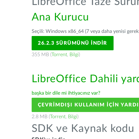
LibreOffice Taze Sür
Ana Kurucu
Seçili: Windows x86_64 (7 veya daha yenisi gerekli
26.2.3 SÜRÜMÜNÜ İNDIR
355 MB (
Torrent
,
Bilgi
)
LibreOffice Dahili ya
başka bir dile mi ihtiyacınız var?
ÇEVRIMDIŞI KULLANIM IÇIN YARD
2.8 MB (
Torrent
,
Bilgi
)
SDK ve Kaynak kodu