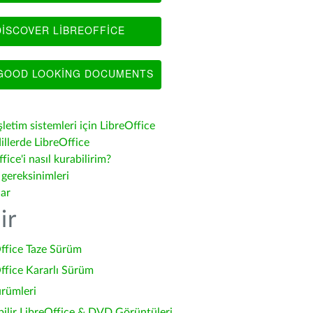
ISCOVER LIBREOFFICE
OOD LOOKING DOCUMENTS
şletim sistemleri için LibreOffice
illerde LibreOffice
fice'i nasıl kurabilirim?
 gereksinimleri
lar
ir
ffice Taze Sürüm
ffice Kararlı Sürüm
ürümleri
bilir LibreOffice & DVD Görüntüleri