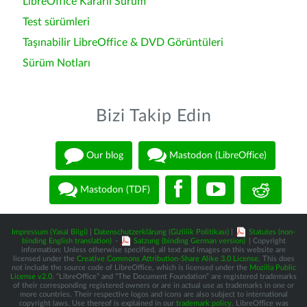
LibreOffice Kararlı Sürüm
Test sürümleri
Taşınabilir LibreOffice & DVD Görüntüleri
Sürüm Notları
Bizi Takip Edin
Our blog
Mastodon (LibreOffice)
Mastodon (TDF)
Impressum (Yasal Bilgi)
|
Datenschutzerklärung (Gizlilik Politikası)
|
Statutes (non-
binding English translation)
-
Satzung (binding German version)
| Copyright
information: Unless otherwise specified, all text and images on this website are
licensed under the
Creative Commons Attribution-Share Alike 3.0 License
. This does
not include the source code of LibreOffice, which is licensed under the
Mozilla Public
License v2.0
. “LibreOffice” and “The Document Foundation” are registered trademarks
of their corresponding registered owners or are in actual use as trademarks in one or
more countries. Their respective logos and icons are also subject to international
copyright laws. Use thereof is explained in our
trademark policy
. LibreOffice was