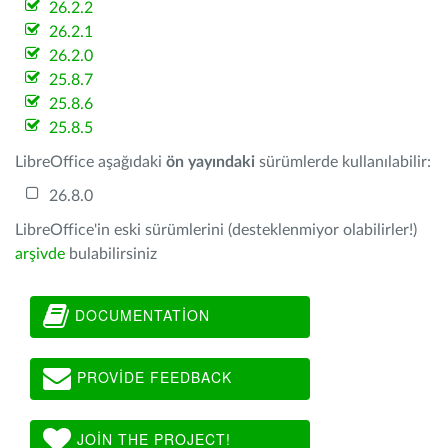
26.2.2
26.2.1
26.2.0
25.8.7
25.8.6
25.8.5
LibreOffice aşağıdaki
ön yayındaki
sürümlerde kullanılabilir:
26.8.0
LibreOffice'in eski sürümlerini (desteklenmiyor olabilirler!)
arşivde
bulabilirsiniz
DOCUMENTATION
PROVIDE FEEDBACK
JOIN THE PROJECT!