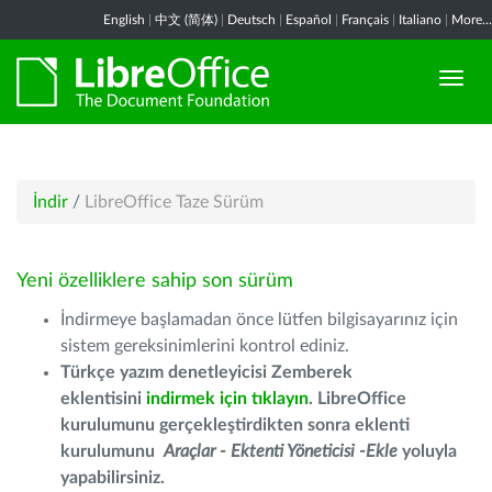
English
|
中文 (简体)
|
Deutsch
|
Español
|
Français
|
Italiano
|
More...
İndir
/
LibreOffice Taze Sürüm
Yeni özelliklere sahip son sürüm
İndirmeye başlamadan önce lütfen bilgisayarınız için
sistem gereksinimlerini kontrol ediniz.
Türkçe yazım denetleyicisi Zemberek
eklentisini
indirmek için tıklayın
. LibreOffice
kurulumunu gerçekleştirdikten sonra eklenti
kurulumunu
Araçlar - Ektenti Yöneticisi -Ekle
yoluyla
yapabilirsiniz.