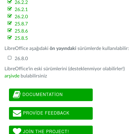
26.2.2
26.2.1
26.2.0
25.8.7
25.8.6
25.8.5
LibreOffice aşağıdaki
ön yayındaki
sürümlerde kullanılabilir:
26.8.0
LibreOffice'in eski sürümlerini (desteklenmiyor olabilirler!)
arşivde
bulabilirsiniz
DOCUMENTATION
PROVIDE FEEDBACK
JOIN THE PROJECT!