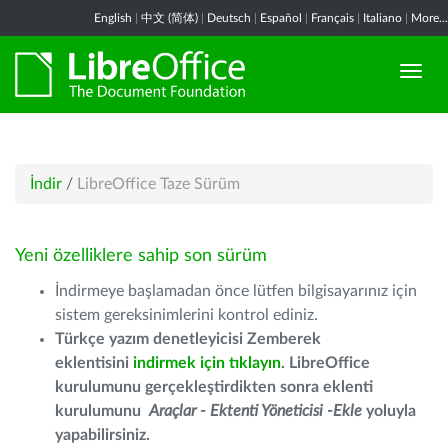
English
|
中文 (简体)
|
Deutsch
|
Español
|
Français
|
Italiano
|
More...
İndir
/
LibreOffice Taze Sürüm
Yeni özelliklere sahip son sürüm
İndirmeye başlamadan önce lütfen bilgisayarınız için
sistem gereksinimlerini kontrol ediniz.
Türkçe yazım denetleyicisi Zemberek
eklentisini
indirmek için tıklayın
. LibreOffice
kurulumunu gerçekleştirdikten sonra eklenti
kurulumunu
Araçlar - Ektenti Yöneticisi -Ekle
yoluyla
yapabilirsiniz.