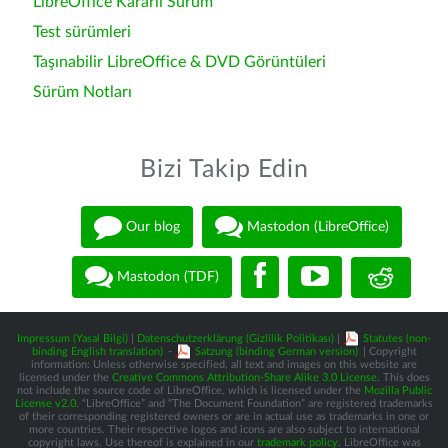
LibreOffice Kararlı Sürüm
Test sürümleri
Taşınabilir LibreOffice & DVD Görüntüleri
Sürüm Notları
Bizi Takip Edin
Our blog
Mastodon (LibreOffice)
Mastodon (TDF)
Impressum (Yasal Bilgi)
|
Datenschutzerklärung (Gizlilik Politikası)
|
Statutes (non-
binding English translation)
-
Satzung (binding German version)
| Copyright
information: Unless otherwise specified, all text and images on this website are
licensed under the
Creative Commons Attribution-Share Alike 3.0 License
. This does
not include the source code of LibreOffice, which is licensed under the
Mozilla Public
License v2.0
. “LibreOffice” and “The Document Foundation” are registered trademarks
of their corresponding registered owners or are in actual use as trademarks in one or
more countries. Their respective logos and icons are also subject to international
copyright laws. Use thereof is explained in our
trademark policy
. LibreOffice was