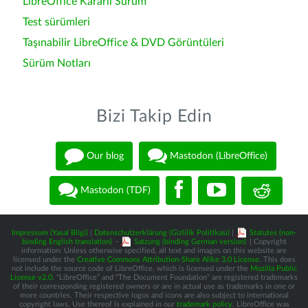
LibreOffice Kararlı Sürüm
Test sürümleri
Taşınabilir LibreOffice & DVD Görüntüleri
Sürüm Notları
Bizi Takip Edin
Our blog
Mastodon (LibreOffice)
Mastodon (TDF)
Impressum (Yasal Bilgi)
|
Datenschutzerklärung (Gizlilik Politikası)
|
Statutes (non-
binding English translation)
-
Satzung (binding German version)
| Copyright
information: Unless otherwise specified, all text and images on this website are
licensed under the
Creative Commons Attribution-Share Alike 3.0 License
. This does
not include the source code of LibreOffice, which is licensed under the
Mozilla Public
License v2.0
. “LibreOffice” and “The Document Foundation” are registered trademarks
of their corresponding registered owners or are in actual use as trademarks in one or
more countries. Their respective logos and icons are also subject to international
copyright laws. Use thereof is explained in our
trademark policy
. LibreOffice was