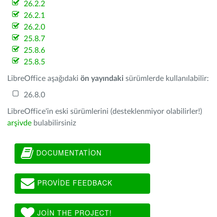
26.2.2
26.2.1
26.2.0
25.8.7
25.8.6
25.8.5
LibreOffice aşağıdaki
ön yayındaki
sürümlerde kullanılabilir:
26.8.0
LibreOffice'in eski sürümlerini (desteklenmiyor olabilirler!)
arşivde
bulabilirsiniz
DOCUMENTATION
PROVIDE FEEDBACK
JOIN THE PROJECT!