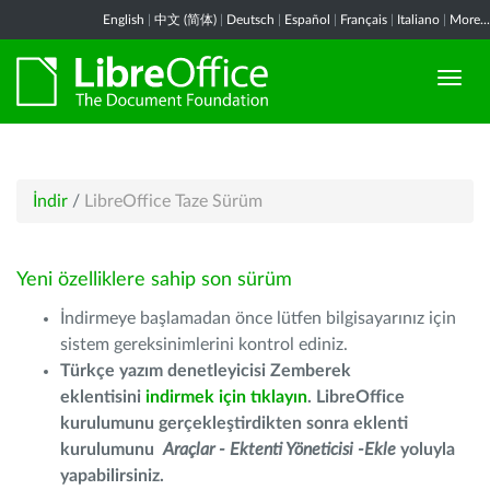
English
|
中文 (简体)
|
Deutsch
|
Español
|
Français
|
Italiano
|
More...
İndir
/
LibreOffice Taze Sürüm
Yeni özelliklere sahip son sürüm
İndirmeye başlamadan önce lütfen bilgisayarınız için
sistem gereksinimlerini kontrol ediniz.
Türkçe yazım denetleyicisi Zemberek
eklentisini
indirmek için tıklayın
. LibreOffice
kurulumunu gerçekleştirdikten sonra eklenti
kurulumunu
Araçlar - Ektenti Yöneticisi -Ekle
yoluyla
yapabilirsiniz.