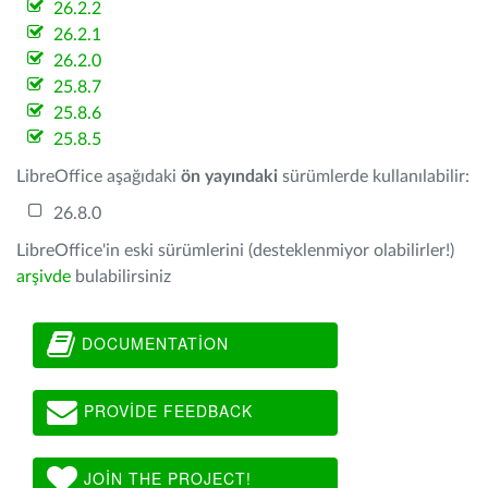
26.2.2
26.2.1
26.2.0
25.8.7
25.8.6
25.8.5
LibreOffice aşağıdaki
ön yayındaki
sürümlerde kullanılabilir:
26.8.0
LibreOffice'in eski sürümlerini (desteklenmiyor olabilirler!)
arşivde
bulabilirsiniz
DOCUMENTATION
PROVIDE FEEDBACK
JOIN THE PROJECT!