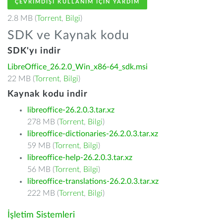
ÇEVRIMDIŞI KULLANIM IÇIN YARDIM
2.8 MB (
Torrent
,
Bilgi
)
SDK ve Kaynak kodu
SDK'yı indir
LibreOffice_26.2.0_Win_x86-64_sdk.msi
22 MB (
Torrent
,
Bilgi
)
Kaynak kodu indir
libreoffice-26.2.0.3.tar.xz
278 MB (
Torrent
,
Bilgi
)
libreoffice-dictionaries-26.2.0.3.tar.xz
59 MB (
Torrent
,
Bilgi
)
libreoffice-help-26.2.0.3.tar.xz
56 MB (
Torrent
,
Bilgi
)
libreoffice-translations-26.2.0.3.tar.xz
222 MB (
Torrent
,
Bilgi
)
İşletim Sistemleri