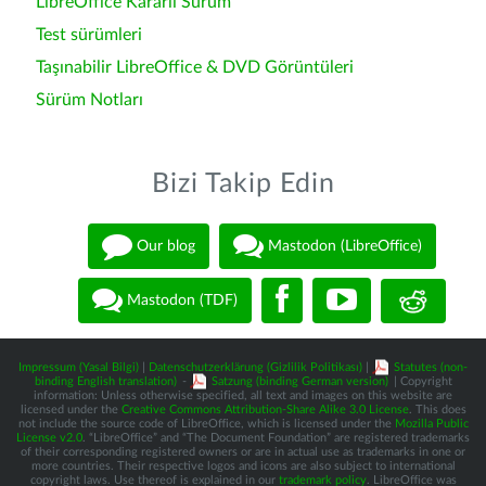
LibreOffice Kararlı Sürüm
Test sürümleri
Taşınabilir LibreOffice & DVD Görüntüleri
Sürüm Notları
Bizi Takip Edin
Our blog
Mastodon (LibreOffice)
Mastodon (TDF)
Impressum (Yasal Bilgi)
|
Datenschutzerklärung (Gizlilik Politikası)
|
Statutes (non-
binding English translation)
-
Satzung (binding German version)
| Copyright
information: Unless otherwise specified, all text and images on this website are
licensed under the
Creative Commons Attribution-Share Alike 3.0 License
. This does
not include the source code of LibreOffice, which is licensed under the
Mozilla Public
License v2.0
. “LibreOffice” and “The Document Foundation” are registered trademarks
of their corresponding registered owners or are in actual use as trademarks in one or
more countries. Their respective logos and icons are also subject to international
copyright laws. Use thereof is explained in our
trademark policy
. LibreOffice was