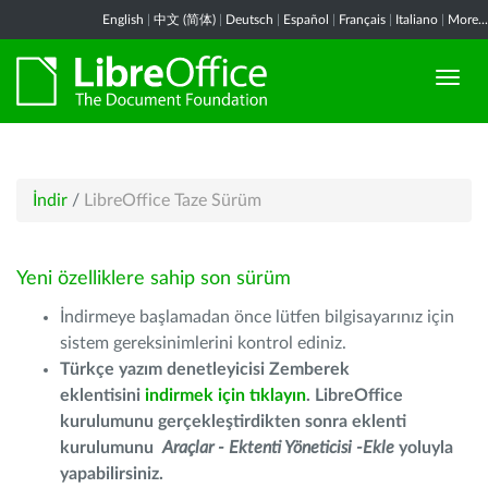
English
|
中文 (简体)
|
Deutsch
|
Español
|
Français
|
Italiano
|
More...
İndir
/
LibreOffice Taze Sürüm
Yeni özelliklere sahip son sürüm
İndirmeye başlamadan önce lütfen bilgisayarınız için
sistem gereksinimlerini kontrol ediniz.
Türkçe yazım denetleyicisi Zemberek
eklentisini
indirmek için tıklayın
. LibreOffice
kurulumunu gerçekleştirdikten sonra eklenti
kurulumunu
Araçlar - Ektenti Yöneticisi -Ekle
yoluyla
yapabilirsiniz.