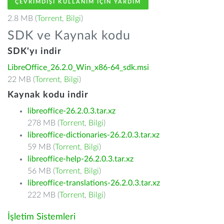
ÇEVRIMDIŞI KULLANIM IÇIN YARDIM
2.8 MB (
Torrent
,
Bilgi
)
SDK ve Kaynak kodu
SDK'yı indir
LibreOffice_26.2.0_Win_x86-64_sdk.msi
22 MB (
Torrent
,
Bilgi
)
Kaynak kodu indir
libreoffice-26.2.0.3.tar.xz
278 MB (
Torrent
,
Bilgi
)
libreoffice-dictionaries-26.2.0.3.tar.xz
59 MB (
Torrent
,
Bilgi
)
libreoffice-help-26.2.0.3.tar.xz
56 MB (
Torrent
,
Bilgi
)
libreoffice-translations-26.2.0.3.tar.xz
222 MB (
Torrent
,
Bilgi
)
İşletim Sistemleri