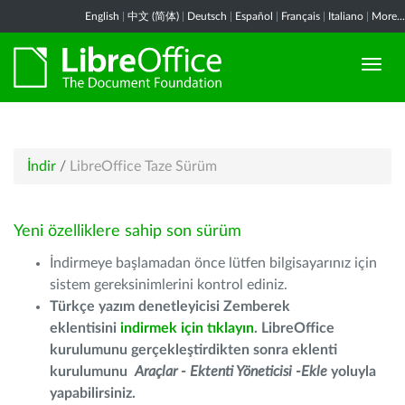
English
|
中文 (简体)
|
Deutsch
|
Español
|
Français
|
Italiano
|
More...
İndir
/
LibreOffice Taze Sürüm
Yeni özelliklere sahip son sürüm
İndirmeye başlamadan önce lütfen bilgisayarınız için
sistem gereksinimlerini kontrol ediniz.
Türkçe yazım denetleyicisi Zemberek
eklentisini
indirmek için tıklayın
. LibreOffice
kurulumunu gerçekleştirdikten sonra eklenti
kurulumunu
Araçlar - Ektenti Yöneticisi -Ekle
yoluyla
yapabilirsiniz.