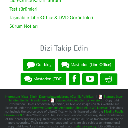
LibreOffice Kararlı Sürüm
Test sürümleri
Taşınabilir LibreOffice & DVD Görüntüleri
Sürüm Notları
Bizi Takip Edin
Our blog
Mastodon (LibreOffice)
Mastodon (TDF)
Impressum (Yasal Bilgi)
|
Datenschutzerklärung (Gizlilik Politikası)
|
Statutes (non-
binding English translation)
-
Satzung (binding German version)
| Copyright
information: Unless otherwise specified, all text and images on this website are
licensed under the
Creative Commons Attribution-Share Alike 3.0 License
. This does
not include the source code of LibreOffice, which is licensed under the
Mozilla Public
License v2.0
. “LibreOffice” and “The Document Foundation” are registered trademarks
of their corresponding registered owners or are in actual use as trademarks in one or
more countries. Their respective logos and icons are also subject to international
copyright laws. Use thereof is explained in our
trademark policy
. LibreOffice was