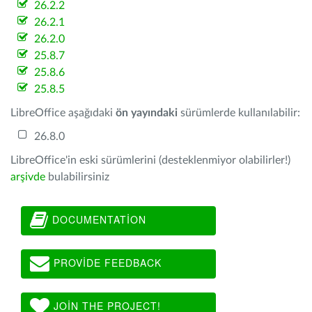
26.2.2
26.2.1
26.2.0
25.8.7
25.8.6
25.8.5
LibreOffice aşağıdaki
ön yayındaki
sürümlerde kullanılabilir:
26.8.0
LibreOffice'in eski sürümlerini (desteklenmiyor olabilirler!)
arşivde
bulabilirsiniz
DOCUMENTATION
PROVIDE FEEDBACK
JOIN THE PROJECT!