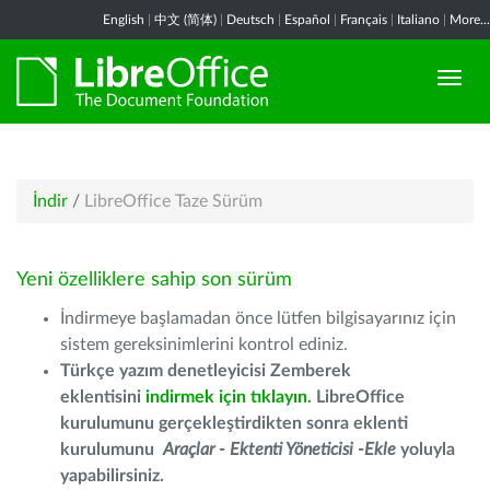
English
|
中文 (简体)
|
Deutsch
|
Español
|
Français
|
Italiano
|
More...
İndir
/
LibreOffice Taze Sürüm
Yeni özelliklere sahip son sürüm
İndirmeye başlamadan önce lütfen bilgisayarınız için
sistem gereksinimlerini kontrol ediniz.
Türkçe yazım denetleyicisi Zemberek
eklentisini
indirmek için tıklayın
. LibreOffice
kurulumunu gerçekleştirdikten sonra eklenti
kurulumunu
Araçlar - Ektenti Yöneticisi -Ekle
yoluyla
yapabilirsiniz.