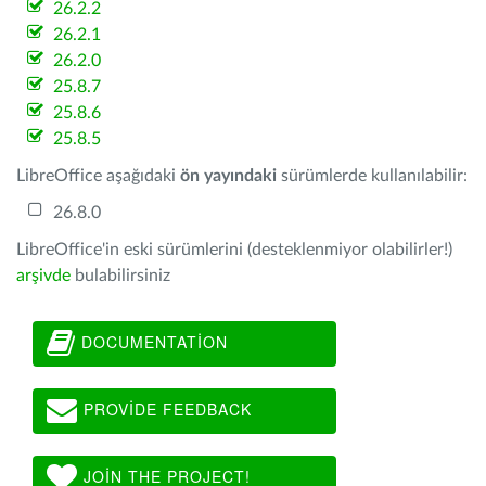
26.2.2
26.2.1
26.2.0
25.8.7
25.8.6
25.8.5
LibreOffice aşağıdaki
ön yayındaki
sürümlerde kullanılabilir:
26.8.0
LibreOffice'in eski sürümlerini (desteklenmiyor olabilirler!)
arşivde
bulabilirsiniz
DOCUMENTATION
PROVIDE FEEDBACK
JOIN THE PROJECT!