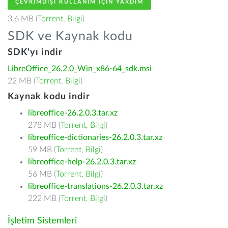
ÇEVRIMDIŞI KULLANIM IÇIN YARDIM
3.6 MB (
Torrent
,
Bilgi
)
SDK ve Kaynak kodu
SDK'yı indir
LibreOffice_26.2.0_Win_x86-64_sdk.msi
22 MB (
Torrent
,
Bilgi
)
Kaynak kodu indir
libreoffice-26.2.0.3.tar.xz
278 MB (
Torrent
,
Bilgi
)
libreoffice-dictionaries-26.2.0.3.tar.xz
59 MB (
Torrent
,
Bilgi
)
libreoffice-help-26.2.0.3.tar.xz
56 MB (
Torrent
,
Bilgi
)
libreoffice-translations-26.2.0.3.tar.xz
222 MB (
Torrent
,
Bilgi
)
İşletim Sistemleri