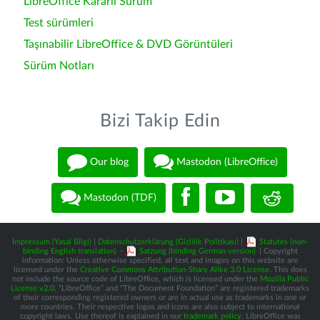
LibreOffice Kararlı Sürüm
Test sürümleri
Taşınabilir LibreOffice & DVD Görüntüleri
Sürüm Notları
Bizi Takip Edin
Our blog
Mastodon (LibreOffice)
Mastodon (TDF)
Impressum (Yasal Bilgi)
|
Datenschutzerklärung (Gizlilik Politikası)
|
Statutes (non-
binding English translation)
-
Satzung (binding German version)
| Copyright
information: Unless otherwise specified, all text and images on this website are
licensed under the
Creative Commons Attribution-Share Alike 3.0 License
. This does
not include the source code of LibreOffice, which is licensed under the
Mozilla Public
License v2.0
. “LibreOffice” and “The Document Foundation” are registered trademarks
of their corresponding registered owners or are in actual use as trademarks in one or
more countries. Their respective logos and icons are also subject to international
copyright laws. Use thereof is explained in our
trademark policy
. LibreOffice was