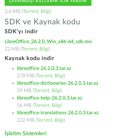
ÇEVRIMDIŞI KULLANIM IÇIN YARDIM
3.6 MB (
Torrent
,
Bilgi
)
SDK ve Kaynak kodu
SDK'yı indir
LibreOffice_26.2.0_Win_x86-64_sdk.msi
22 MB (
Torrent
,
Bilgi
)
Kaynak kodu indir
libreoffice-26.2.0.3.tar.xz
278 MB (
Torrent
,
Bilgi
)
libreoffice-dictionaries-26.2.0.3.tar.xz
59 MB (
Torrent
,
Bilgi
)
libreoffice-help-26.2.0.3.tar.xz
56 MB (
Torrent
,
Bilgi
)
libreoffice-translations-26.2.0.3.tar.xz
222 MB (
Torrent
,
Bilgi
)
İşletim Sistemleri