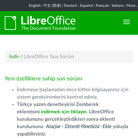
English
|
中文 (简体)
|
Deutsch
|
Español
|
Français
|
Italiano
|
More...
İndir
/
LibreOffice Taze Sürüm
Yeni özelliklere sahip son sürüm
İndirmeye başlamadan önce lütfen bilgisayarınız için
sistem gereksinimlerini kontrol ediniz.
Türkçe yazım denetleyicisi Zemberek
eklentisini
indirmek için tıklayın
. LibreOffice
kurulumunu gerçekleştirdikten sonra eklenti
kurulumunu
Araçlar - Ektenti Yöneticisi -Ekle
yoluyla
yapabilirsiniz.