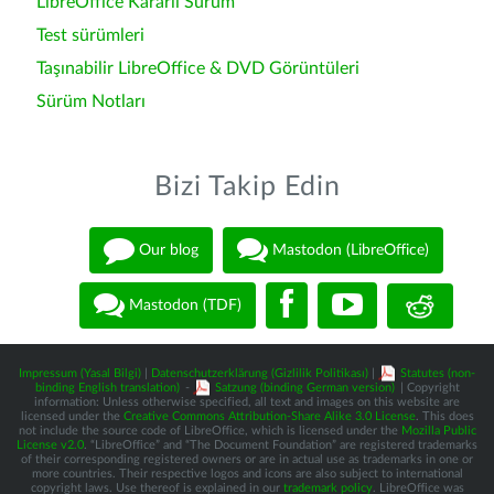
LibreOffice Kararlı Sürüm
Test sürümleri
Taşınabilir LibreOffice & DVD Görüntüleri
Sürüm Notları
Bizi Takip Edin
Our blog
Mastodon (LibreOffice)
Mastodon (TDF)
Impressum (Yasal Bilgi)
|
Datenschutzerklärung (Gizlilik Politikası)
|
Statutes (non-
binding English translation)
-
Satzung (binding German version)
| Copyright
information: Unless otherwise specified, all text and images on this website are
licensed under the
Creative Commons Attribution-Share Alike 3.0 License
. This does
not include the source code of LibreOffice, which is licensed under the
Mozilla Public
License v2.0
. “LibreOffice” and “The Document Foundation” are registered trademarks
of their corresponding registered owners or are in actual use as trademarks in one or
more countries. Their respective logos and icons are also subject to international
copyright laws. Use thereof is explained in our
trademark policy
. LibreOffice was