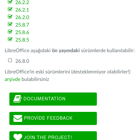
26.2.2
26.2.1
26.2.0
25.8.7
25.8.6
25.8.5
LibreOffice aşağıdaki
ön yayındaki
sürümlerde kullanılabilir:
26.8.0
LibreOffice'in eski sürümlerini (desteklenmiyor olabilirler!)
arşivde
bulabilirsiniz
DOCUMENTATION
PROVIDE FEEDBACK
JOIN THE PROJECT!