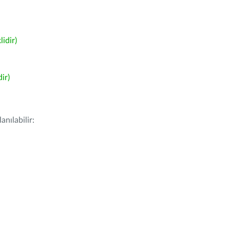
idir)
ir)
nılabilir: