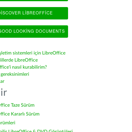
ISCOVER LIBREOFFICE
OOD LOOKING DOCUMENTS
şletim sistemleri için LibreOffice
illerde LibreOffice
fice'i nasıl kurabilirim?
 gereksinimleri
lar
ir
ffice Taze Sürüm
ffice Kararlı Sürüm
ürümleri
bilir LibreOffice & DVD Görüntüleri