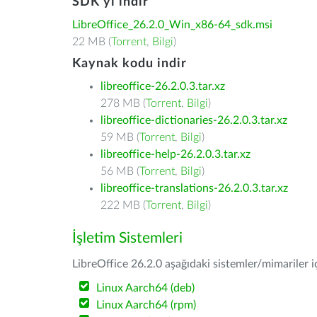
SDK'yı indir
LibreOffice_26.2.0_Win_x86-64_sdk.msi
22 MB (
Torrent
,
Bilgi
)
Kaynak kodu indir
libreoffice-26.2.0.3.tar.xz
278 MB (
Torrent
,
Bilgi
)
libreoffice-dictionaries-26.2.0.3.tar.xz
59 MB (
Torrent
,
Bilgi
)
libreoffice-help-26.2.0.3.tar.xz
56 MB (
Torrent
,
Bilgi
)
libreoffice-translations-26.2.0.3.tar.xz
222 MB (
Torrent
,
Bilgi
)
İşletim Sistemleri
LibreOffice 26.2.0 aşağıdaki sistemler/mimariler iç
Linux Aarch64 (deb)
Linux Aarch64 (rpm)