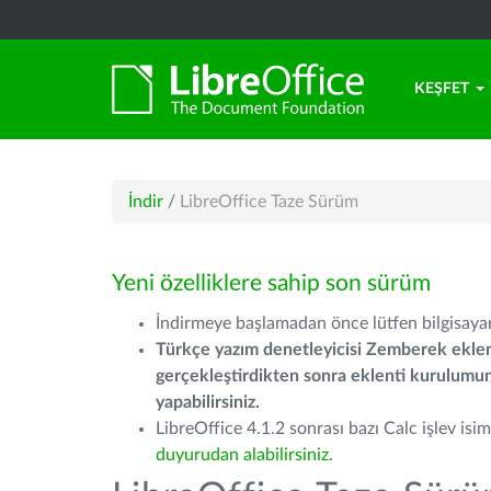
KEŞFET
İndir
/
LibreOffice Taze Sürüm
Yeni özelliklere sahip son sürüm
İndirmeye başlamadan önce lütfen bilgisayarı
Türkçe yazım denetleyicisi Zemberek eklen
gerçekleştirdikten sonra eklenti kurulum
yapabilirsiniz.
LibreOffice 4.1.2 sonrası bazı Calc işlev isiml
duyurudan alabilirsiniz.