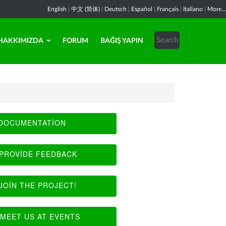
English
|
中文 (简体)
|
Deutsch
|
Español
|
Français
|
Italiano
|
More...
HAKKIMIZDA
FORUM
BAĞIŞ YAPIN
DOCUMENTATION
PROVIDE FEEDBACK
JOIN THE PROJECT!
MEET US AT EVENTS