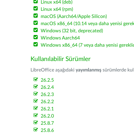
Linux x64 (deb)
Linux x64 (rpm)
macOS (Aarch64/Apple Silicon)
macOS x86_64 (10.14 veya daha yenisi gerekl
Windows (32 bit, deprecated)
Windows Aarch64
Windows x86_64 (7 veya daha yenisi gereklid
Kullanılabilir Sürümler
LibreOffice aşağıdaki
yayımlanmış
sürümlerde kulla
26.2.5
26.2.4
26.2.3
26.2.2
26.2.1
26.2.0
25.8.7
25.8.6