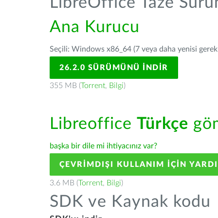
LibreOffice Taze Sür
Ana Kurucu
Seçili: Windows x86_64 (7 veya daha yenisi gerekli
26.2.0 SÜRÜMÜNÜ İNDIR
355 MB (
Torrent
,
Bilgi
)
Libreoffice
Türkçe
göm
başka bir dile mi ihtiyacınız var?
ÇEVRIMDIŞI KULLANIM IÇIN YARD
3.6 MB (
Torrent
,
Bilgi
)
SDK ve Kaynak kodu