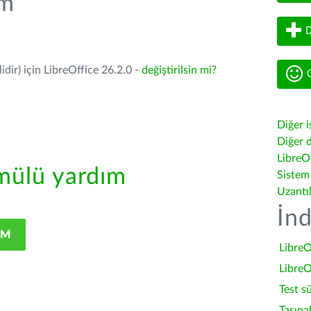
üm
D
dir) için LibreOffice 26.2.0 -
değiştirilsin mi?
G
Diğer i
Diğer d
LibreOf
ülü yardım
Sistem
Uzantı
İnd
IM
LibreO
LibreO
Test s
Taşına