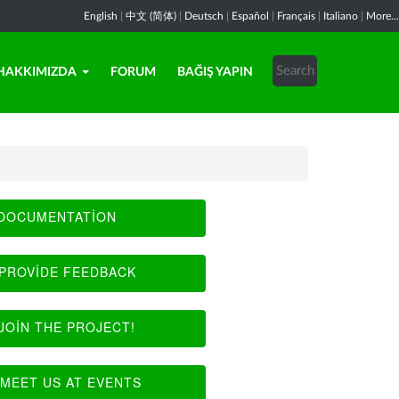
English
|
中文 (简体)
|
Deutsch
|
Español
|
Français
|
Italiano
|
More...
HAKKIMIZDA
FORUM
BAĞIŞ YAPIN
DOCUMENTATION
PROVIDE FEEDBACK
JOIN THE PROJECT!
MEET US AT EVENTS