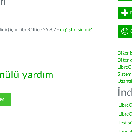
üm
D
dir) için LibreOffice 25.8.7 -
değiştirilsin mi?
G
Diğer i
Diğer d
LibreOf
ülü yardım
Sistem
Uzantı
İnd
IM
LibreO
LibreO
Test s
Taşına