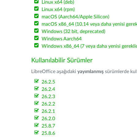
Linux x64 (deb)
Linux x64 (rpm)
macOS (Aarch64/Apple Silicon)
macOS x86_64 (10.14 veya daha yenisi gerekl
Windows (32 bit, deprecated)
Windows Aarch64
Windows x86_64 (7 veya daha yenisi gereklid
Kullanılabilir Sürümler
LibreOffice aşağıdaki
yayımlanmış
sürümlerde kulla
26.2.5
26.2.4
26.2.3
26.2.2
26.2.1
26.2.0
25.8.7
25.8.6