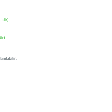
idir)
ir)
nılabilir: