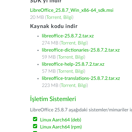
SDK'yı indir
LibreOffice_25.8.7_Win_x86-64_sdk.msi
20 MB (
Torrent
,
Bilgi
)
Kaynak kodu indir
libreoffice-25.8.7.2.tar.xz
274 MB (
Torrent
,
Bilgi
)
libreoffice-dictionaries-25.8.7.2.tar.xz
59 MB (
Torrent
,
Bilgi
)
libreoffice-help-25.8.7.2.tar.xz
57 MB (
Torrent
,
Bilgi
)
libreoffice-translations-25.8.7.2.tar.xz
223 MB (
Torrent
,
Bilgi
)
İşletim Sistemleri
LibreOffice 25.8.7 aşağıdaki sistemler/mimariler iç
Linux Aarch64 (deb)
Linux Aarch64 (rpm)