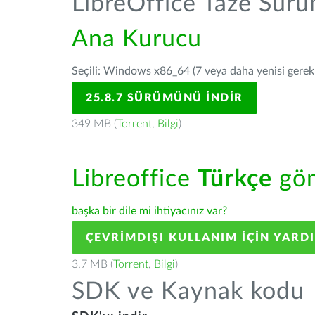
LibreOffice Taze Sür
Ana Kurucu
Seçili: Windows x86_64 (7 veya daha yenisi gerekli
25.8.7 SÜRÜMÜNÜ İNDIR
349 MB (
Torrent
,
Bilgi
)
Libreoffice
Türkçe
göm
başka bir dile mi ihtiyacınız var?
ÇEVRIMDIŞI KULLANIM IÇIN YARD
3.7 MB (
Torrent
,
Bilgi
)
SDK ve Kaynak kodu