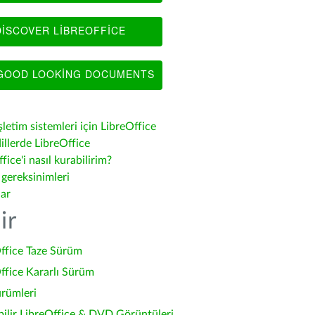
ISCOVER LIBREOFFICE
OOD LOOKING DOCUMENTS
şletim sistemleri için LibreOffice
illerde LibreOffice
fice'i nasıl kurabilirim?
 gereksinimleri
lar
ir
ffice Taze Sürüm
ffice Kararlı Sürüm
ürümleri
bilir LibreOffice & DVD Görüntüleri