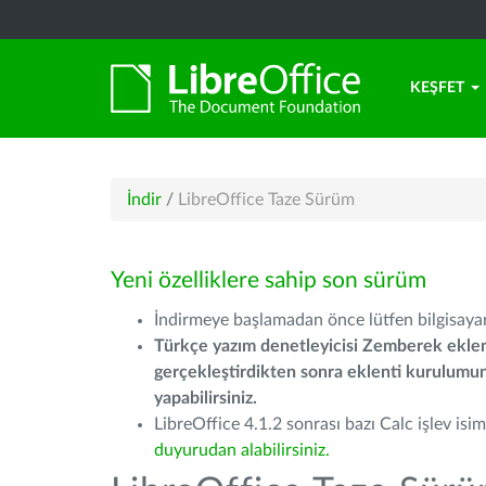
KEŞFET
İndir
/
LibreOffice Taze Sürüm
Yeni özelliklere sahip son sürüm
İndirmeye başlamadan önce lütfen bilgisayarı
Türkçe yazım denetleyicisi Zemberek eklen
gerçekleştirdikten sonra eklenti kurulum
yapabilirsiniz.
LibreOffice 4.1.2 sonrası bazı Calc işlev isiml
duyurudan alabilirsiniz.