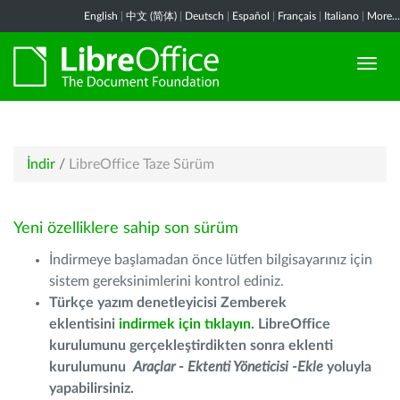
English
|
中文 (简体)
|
Deutsch
|
Español
|
Français
|
Italiano
|
More...
İndir
/
LibreOffice Taze Sürüm
Yeni özelliklere sahip son sürüm
İndirmeye başlamadan önce lütfen bilgisayarınız için
sistem gereksinimlerini kontrol ediniz.
Türkçe yazım denetleyicisi Zemberek
eklentisini
indirmek için tıklayın
. LibreOffice
kurulumunu gerçekleştirdikten sonra eklenti
kurulumunu
Araçlar - Ektenti Yöneticisi -Ekle
yoluyla
yapabilirsiniz.