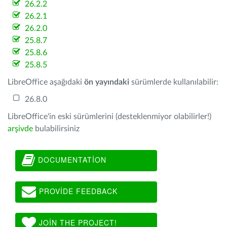
26.2.2
26.2.1
26.2.0
25.8.7
25.8.6
25.8.5
LibreOffice aşağıdaki
ön yayındaki
sürümlerde kullanılabilir:
26.8.0
LibreOffice'in eski sürümlerini (desteklenmiyor olabilirler!)
arşivde
bulabilirsiniz
DOCUMENTATION
PROVIDE FEEDBACK
JOIN THE PROJECT!