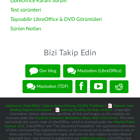
LibreOffice Kararlı Sürüm
Test sürümleri
Taşınabilir LibreOffice & DVD Görüntüleri
Sürüm Notları
Bizi Takip Edin
Our blog
Mastodon (LibreOffice)
Mastodon (TDF)
Impressum (Yasal Bilgi)
|
Datenschutzerklärung (Gizlilik Politikası)
|
Statutes (non-
binding English translation)
-
Satzung (binding German version)
| Copyright
information: Unless otherwise specified, all text and images on this website are
licensed under the
Creative Commons Attribution-Share Alike 3.0 License
. This does
not include the source code of LibreOffice, which is licensed under the
Mozilla Public
License v2.0
. “LibreOffice” and “The Document Foundation” are registered trademarks
of their corresponding registered owners or are in actual use as trademarks in one or
more countries. Their respective logos and icons are also subject to international
copyright laws. Use thereof is explained in our
trademark policy
. LibreOffice was