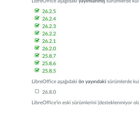
LibreOffice aşağıdaki
yayımlanmış
sürümlerde kulla
26.2.5
26.2.4
26.2.3
26.2.2
26.2.1
26.2.0
25.8.7
25.8.6
25.8.5
LibreOffice aşağıdaki
ön yayındaki
sürümlerde kull
26.8.0
LibreOffice'in eski sürümlerini (desteklenmiyor ola