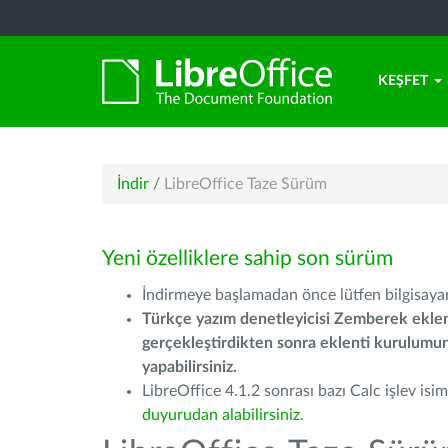
KEŞFET
İndir
/
LibreOffice Taze Sürüm
Yeni özelliklere sahip son sürüm
İndirmeye başlamadan önce lütfen bilgisayarı
Türkçe yazım denetleyicisi Zemberek eklen
gerçekleştirdikten sonra eklenti kurulum
yapabilirsiniz.
LibreOffice 4.1.2 sonrası bazı Calc işlev isiml
duyurudan alabilirsiniz.