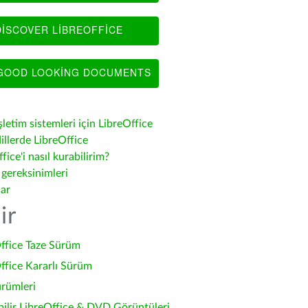
ISCOVER LIBREOFFICE
OOD LOOKING DOCUMENTS
şletim sistemleri için LibreOffice
illerde LibreOffice
fice'i nasıl kurabilirim?
 gereksinimleri
lar
ir
ffice Taze Sürüm
ffice Kararlı Sürüm
ürümleri
bilir LibreOffice & DVD Görüntüleri