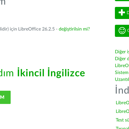
üm
D
dir) için LibreOffice 26.2.5 -
değiştirilsin mi?
G
Diğer i
Diğer d
LibreOf
rdım
İkincil İngilizce
Sistem
Uzantı
İnd
IM
LibreO
LibreO
Test s
Taşına