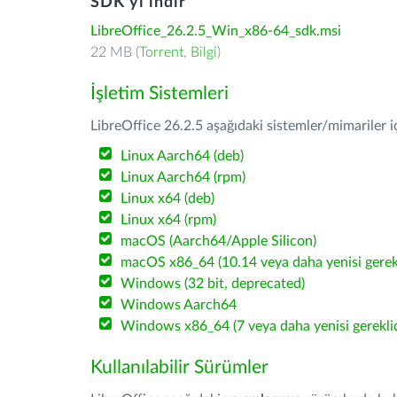
SDK'yı indir
LibreOffice_26.2.5_Win_x86-64_sdk.msi
22 MB (
Torrent
,
Bilgi
)
İşletim Sistemleri
LibreOffice 26.2.5 aşağıdaki sistemler/mimariler iç
Linux Aarch64 (deb)
Linux Aarch64 (rpm)
Linux x64 (deb)
Linux x64 (rpm)
macOS (Aarch64/Apple Silicon)
macOS x86_64 (10.14 veya daha yenisi gerekl
Windows (32 bit, deprecated)
Windows Aarch64
Windows x86_64 (7 veya daha yenisi gereklid
Kullanılabilir Sürümler