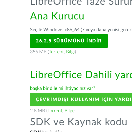
LibreOffice Taze Sür
Ana Kurucu
Seçili: Windows x86_64 (7 veya daha yenisi gerekli
26.2.5 SÜRÜMÜNÜ İNDIR
356 MB (
Torrent
,
Bilgi
)
LibreOffice Dahili ya
başka bir dile mi ihtiyacınız var?
ÇEVRIMDIŞI KULLANIM IÇIN YARD
2.8 MB (
Torrent
,
Bilgi
)
SDK ve Kaynak kodu