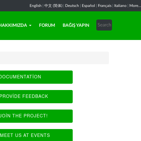
English
|
中文 (简体)
|
Deutsch
|
Español
|
Français
|
Italiano
|
More...
HAKKIMIZDA
FORUM
BAĞIŞ YAPIN
DOCUMENTATION
PROVIDE FEEDBACK
JOIN THE PROJECT!
MEET US AT EVENTS