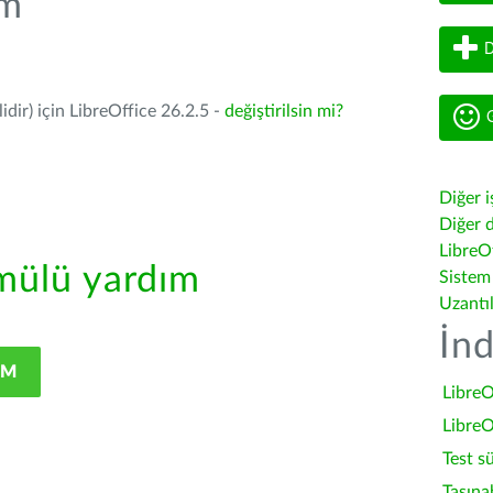
üm
D
dir) için LibreOffice 26.2.5 -
değiştirilsin mi?
G
Diğer i
Diğer d
LibreOf
ülü yardım
Sistem
Uzantı
İnd
IM
LibreO
LibreO
Test s
Taşına