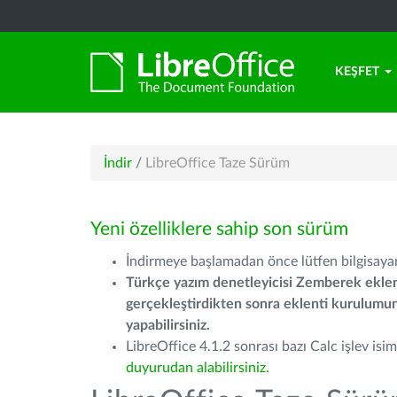
KEŞFET
İndir
/
LibreOffice Taze Sürüm
Yeni özelliklere sahip son sürüm
İndirmeye başlamadan önce lütfen bilgisayarı
Türkçe yazım denetleyicisi Zemberek eklen
gerçekleştirdikten sonra eklenti kurulum
yapabilirsiniz.
LibreOffice 4.1.2 sonrası bazı Calc işlev isiml
duyurudan alabilirsiniz.