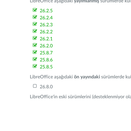
LibreOffice aşağıdaki
yayımlanmış
sürümlerde kulla
26.2.5
26.2.4
26.2.3
26.2.2
26.2.1
26.2.0
25.8.7
25.8.6
25.8.5
LibreOffice aşağıdaki
ön yayındaki
sürümlerde kull
26.8.0
LibreOffice'in eski sürümlerini (desteklenmiyor ola