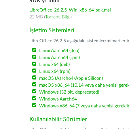
SDK'yı indir
LibreOffice_26.2.5_Win_x86-64_sdk.msi
22 MB (
Torrent
,
Bilgi
)
İşletim Sistemleri
LibreOffice 26.2.5 aşağıdaki sistemler/mimariler iç
Linux Aarch64 (deb)
Linux Aarch64 (rpm)
Linux x64 (deb)
Linux x64 (rpm)
macOS (Aarch64/Apple Silicon)
macOS x86_64 (10.14 veya daha yenisi gerekl
Windows (32 bit, deprecated)
Windows Aarch64
Windows x86_64 (7 veya daha yenisi gereklid
Kullanılabilir Sürümler