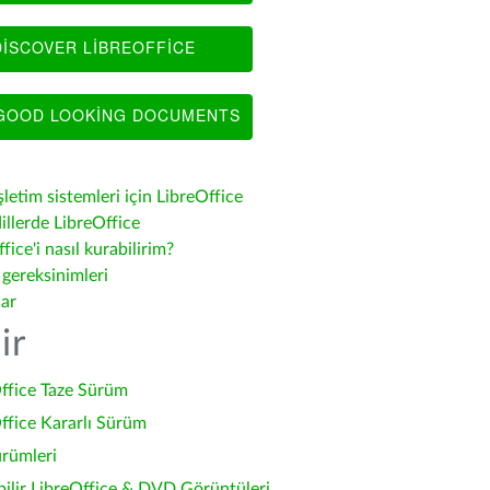
ISCOVER LIBREOFFICE
OOD LOOKING DOCUMENTS
şletim sistemleri için LibreOffice
illerde LibreOffice
fice'i nasıl kurabilirim?
 gereksinimleri
lar
ir
ffice Taze Sürüm
ffice Kararlı Sürüm
ürümleri
bilir LibreOffice & DVD Görüntüleri