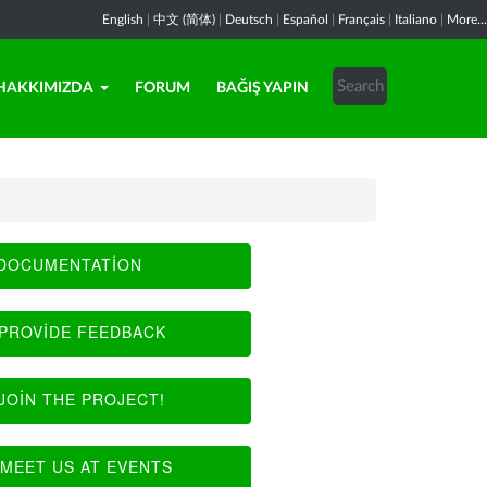
English
|
中文 (简体)
|
Deutsch
|
Español
|
Français
|
Italiano
|
More...
HAKKIMIZDA
FORUM
BAĞIŞ YAPIN
DOCUMENTATION
PROVIDE FEEDBACK
JOIN THE PROJECT!
MEET US AT EVENTS