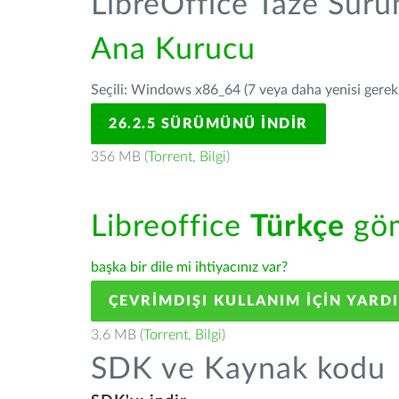
LibreOffice Taze Sür
Ana Kurucu
Seçili: Windows x86_64 (7 veya daha yenisi gerekli
26.2.5 SÜRÜMÜNÜ İNDIR
356 MB (
Torrent
,
Bilgi
)
Libreoffice
Türkçe
göm
başka bir dile mi ihtiyacınız var?
ÇEVRIMDIŞI KULLANIM IÇIN YARD
3.6 MB (
Torrent
,
Bilgi
)
SDK ve Kaynak kodu