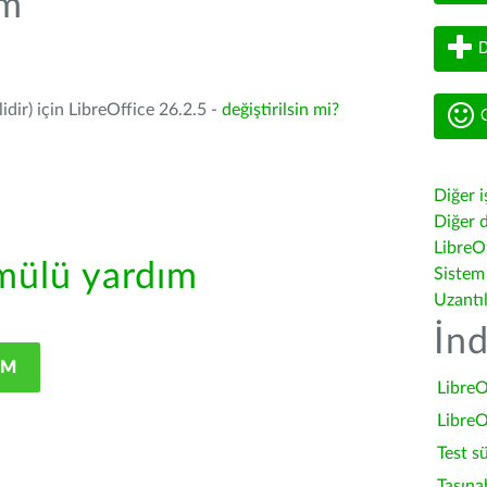
üm
D
dir) için LibreOffice 26.2.5 -
değiştirilsin mi?
G
Diğer i
Diğer d
LibreOf
ülü yardım
Sistem
Uzantı
İnd
IM
LibreO
LibreO
Test s
Taşına