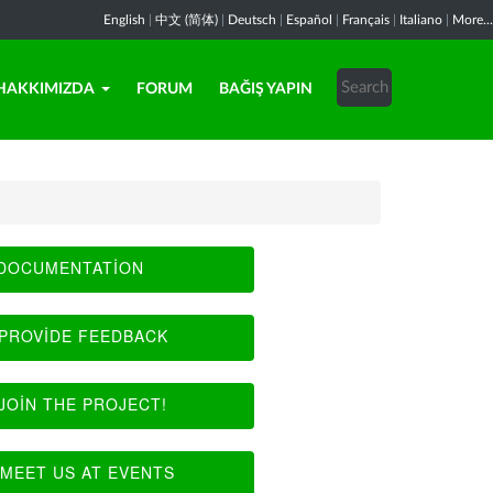
English
|
中文 (简体)
|
Deutsch
|
Español
|
Français
|
Italiano
|
More...
HAKKIMIZDA
FORUM
BAĞIŞ YAPIN
DOCUMENTATION
PROVIDE FEEDBACK
JOIN THE PROJECT!
MEET US AT EVENTS