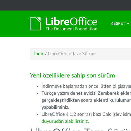
KEŞFET
İndir
/
LibreOffice Taze Sürüm
Yeni özelliklere sahip son sürüm
İndirmeye başlamadan önce lütfen bilgisayarı
Türkçe yazım denetleyicisi Zemberek eklen
gerçekleştirdikten sonra eklenti kurulum
yapabilirsiniz.
LibreOffice 4.1.2 sonrası bazı Calc işlev isiml
duyurudan alabilirsiniz.