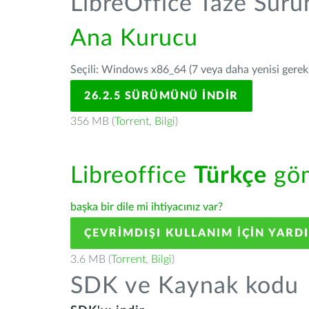
LibreOffice Taze Sür
Ana Kurucu
Seçili: Windows x86_64 (7 veya daha yenisi gerekli
26.2.5 SÜRÜMÜNÜ İNDIR
356 MB (
Torrent
,
Bilgi
)
Libreoffice
Türkçe
göm
başka bir dile mi ihtiyacınız var?
ÇEVRIMDIŞI KULLANIM IÇIN YARD
3.6 MB (
Torrent
,
Bilgi
)
SDK ve Kaynak kodu