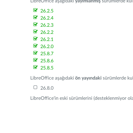
LibreOffice aşağıdaki
yayımlanmış
sürümlerde kulla
26.2.5
26.2.4
26.2.3
26.2.2
26.2.1
26.2.0
25.8.7
25.8.6
25.8.5
LibreOffice aşağıdaki
ön yayındaki
sürümlerde kull
26.8.0
LibreOffice'in eski sürümlerini (desteklenmiyor ola