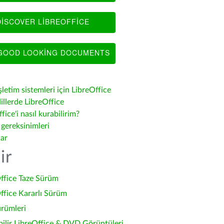
ISCOVER LIBREOFFICE
OOD LOOKING DOCUMENTS
şletim sistemleri için LibreOffice
illerde LibreOffice
fice'i nasıl kurabilirim?
 gereksinimleri
lar
ir
ffice Taze Sürüm
ffice Kararlı Sürüm
ürümleri
bilir LibreOffice & DVD Görüntüleri