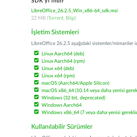
SDK'yı indir
LibreOffice_26.2.5_Win_x86-64_sdk.msi
22 MB (
Torrent
,
Bilgi
)
İşletim Sistemleri
LibreOffice 26.2.5 aşağıdaki sistemler/mimariler iç
Linux Aarch64 (deb)
Linux Aarch64 (rpm)
Linux x64 (deb)
Linux x64 (rpm)
macOS (Aarch64/Apple Silicon)
macOS x86_64 (10.14 veya daha yenisi gerekl
Windows (32 bit, deprecated)
Windows Aarch64
Windows x86_64 (7 veya daha yenisi gereklid
Kullanılabilir Sürümler